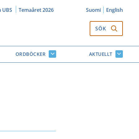
m UBS
Temaåret 2026
Suomi
English
SÖK
ORDBÖCKER
AKTUELLT
k
Ordböcker
Aktuellt
or
undersidor
undersi