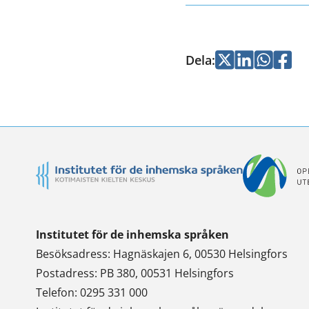
Dela
:
Jaa
Jaa
Jaa
Jaa
Twitterissä
LinkedInissä
WhatsApi
Faceb
Institutet för de inhemska språken
Besöksadress: Hagnäskajen 6, 00530 Helsingfors
Postadress: PB 380, 00531 Helsingfors
Telefon: 0295 331 000