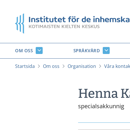
Gå
till
Startsida
innehåll
OM OSS
SPRÅKVÅRD
Om
Språkvård
oss
undersido
undersidor
Startsida
Om oss
Organisation
Våra kontak
Henna K
specialsakkunnig