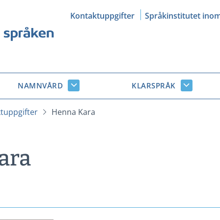
Kontaktuppgifter
Språkinstitutet ino
NAMNVÅRD
KLARSPRÅK
Namnvård
Klarsprå
r
undersidor
undersid
tuppgifter
Henna Kara
ara