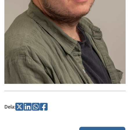
Jaa
Jaa
Jaa
Jaa
Dela
:
Twitterissä
LinkedInissä
WhatsApissa
Facebookissa