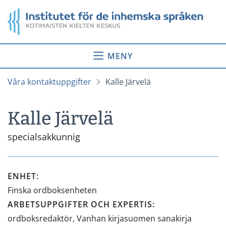
Gå
Startsida
till
innehåll
MENY
Våra kontaktuppgifter
Kalle Järvelä
Kalle Järvelä
specialsakkunnig
ENHET
:
Finska ordboksenheten
ARBETSUPPGIFTER OCH EXPERTIS
:
ordboksredaktör, Vanhan kirjasuomen sanakirja