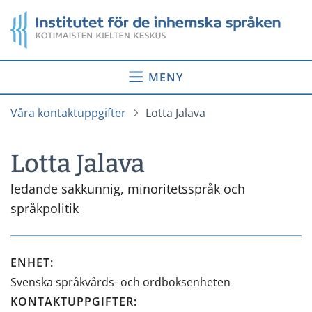
Gå
Startsida
till
innehåll
MENY
Våra kontaktuppgifter
Lotta Jalava
Lotta Jalava
ledande sakkunnig, minoritetsspråk och
språkpolitik
ENHET
:
Svenska språkvårds- och ordboksenheten
KONTAKTUPPGIFTER
: