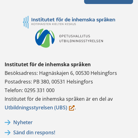
Institutet för de inhemska språken
Besöksadress: Hagnäskajen 6, 00530 Helsingfors
Postadress: PB 380, 00531 Helsingfors
Telefon: 0295 331 000
Institutet för de inhemska språken är en del av
(du
Utbildningsstyrelsen (UBS)
.
flyttar
Nyheter
till
Sänd din respons!
en