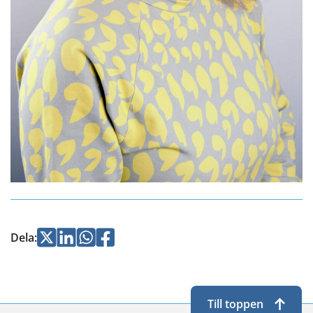
Jaa
Jaa
Jaa
Jaa
Dela
:
Twitterissä
LinkedInissä
WhatsApissa
Facebookissa
Till toppen