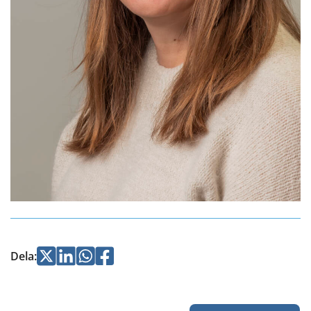
Jaa
Jaa
Jaa
Jaa
Dela
:
Twitterissä
LinkedInissä
WhatsApissa
Facebookissa