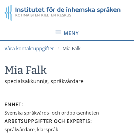
Gå
Startsida
till
innehåll
MENY
Våra kontaktuppgifter
Mia Falk
Mia Falk
specialsakkunnig, språkvårdare
ENHET
:
Svenska språkvårds- och ordboksenheten
ARBETSUPPGIFTER OCH EXPERTIS
:
språkvårdare, klarspråk