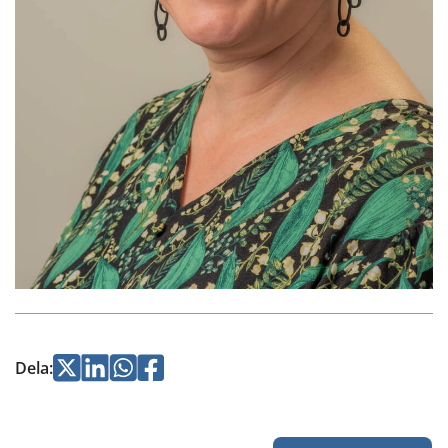
Jaa
Jaa
Jaa
Jaa
Dela
:
Twitterissä
LinkedInissä
WhatsApissa
Facebookissa