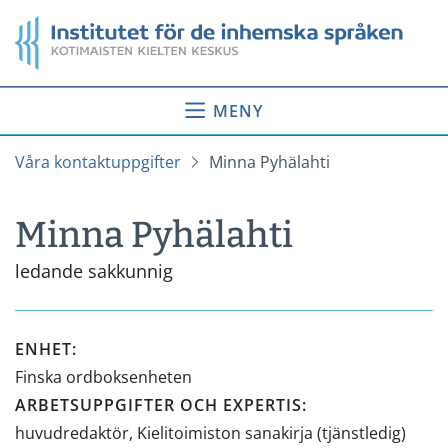
Gå
Startsida
till
innehåll
MENY
Våra kontaktuppgifter
Minna Pyhälahti
Minna Pyhälahti
ledande sakkunnig
ENHET
:
Finska ordboksenheten
ARBETSUPPGIFTER OCH EXPERTIS
:
huvudredaktör, Kielitoimiston sanakirja (tjänstledig)