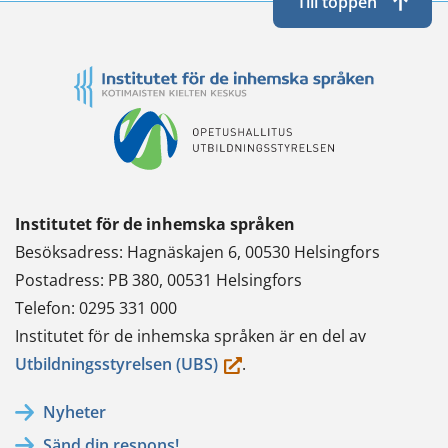
Till toppen
Institutet för de inhemska språken
Besöksadress: Hagnäskajen 6, 00530 Helsingfors
Postadress: PB 380, 00531 Helsingfors
Telefon: 0295 331 000
Institutet för de inhemska språken är en del av
(du
Utbildningsstyrelsen (UBS)
.
flyttar
Nyheter
till
Sänd din respons!
en