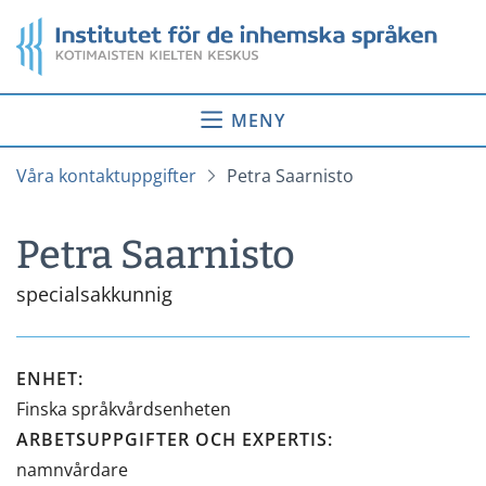
Gå
Startsida
till
innehåll
MENY
Våra kontaktuppgifter
Petra Saarnisto
Petra Saarnisto
specialsakkunnig
ENHET
:
Finska språkvårdsenheten
ARBETSUPPGIFTER OCH EXPERTIS
:
namnvårdare