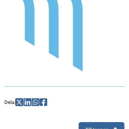
Jaa
Jaa
Jaa
Jaa
Dela
:
Twitterissä
LinkedInissä
WhatsApissa
Facebookissa