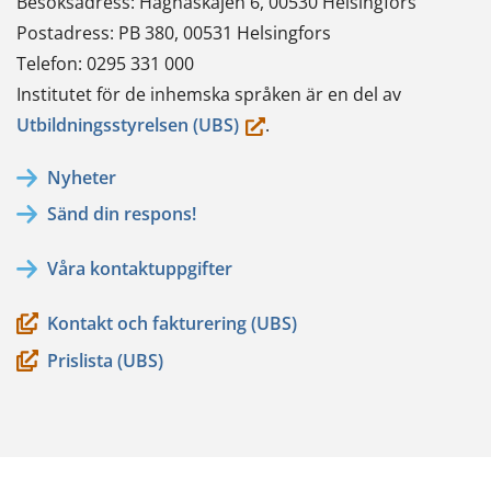
Besöksadress: Hagnäskajen 6, 00530 Helsingfors
Postadress: PB 380, 00531 Helsingfors
Telefon: 0295 331 000
Institutet för de inhemska språken är en del av
(du
Utbildningsstyrelsen (UBS)
.
flyttar
Nyheter
till
Sänd din respons!
en
annan
Våra kontaktuppgifter
tjänst)
Kontakt och fakturering (UBS)
Prislista (UBS)