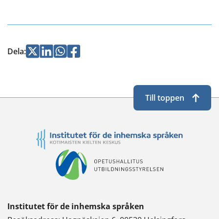
Jaa
Jaa
Jaa
Jaa
Dela
:
Twitterissä
LinkedInissä
WhatsApissa
Facebookissa
Till toppen
Institutet för de inhemska språken