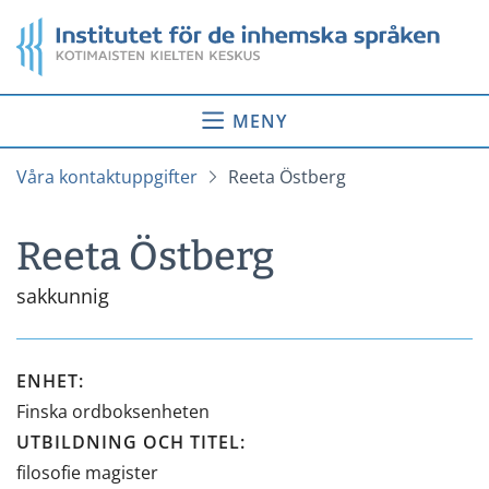
Gå
Startsida
till
innehåll
MENY
Våra kontaktuppgifter
Reeta Östberg
Reeta Östberg
sakkunnig
ENHET
:
Finska ordboksenheten
UTBILDNING OCH TITEL
:
filosofie magister