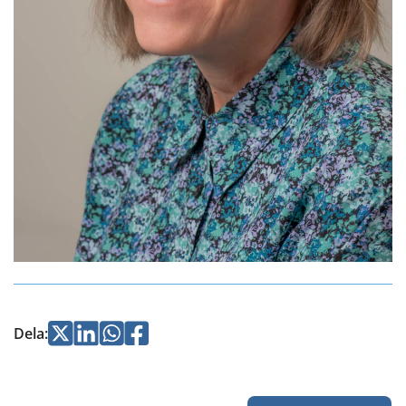
Jaa
Jaa
Jaa
Jaa
Dela
:
Twitterissä
LinkedInissä
WhatsApissa
Facebookissa