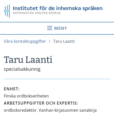
Gå
Startsida
till
innehåll
MENY
Våra kontaktuppgifter
Taru Laanti
Taru Laanti
specialsakkunnig
ENHET
:
Finska ordboksenheten
ARBETSUPPGIFTER OCH EXPERTIS
:
ordboksredaktör, Vanhan kirjasuomen sanakirja