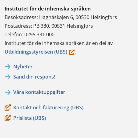
Institutet för de inhemska språken
Besöksadress: Hagnäskajen 6, 00530 Helsingfors
Postadress: PB 380, 00531 Helsingfors
Telefon: 0295 331 000
Institutet för de inhemska språken är en del av
(du
Utbildningsstyrelsen (UBS)
.
flyttar
Nyheter
till
Sänd din respons!
en
annan
Våra kontaktuppgifter
tjänst)
Kontakt och fakturering (UBS)
Prislista (UBS)