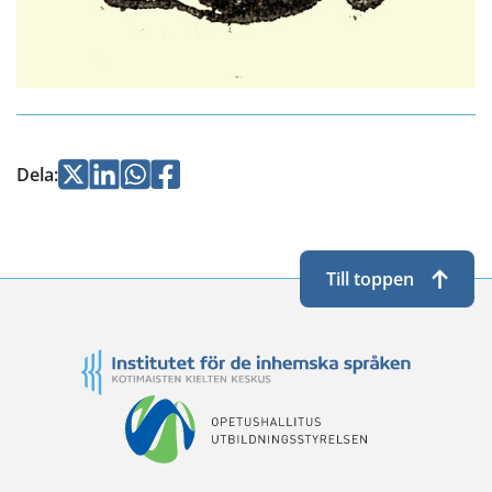
Jaa
Jaa
Jaa
Jaa
Dela
:
Twitterissä
LinkedInissä
WhatsApissa
Facebookissa
Till toppen