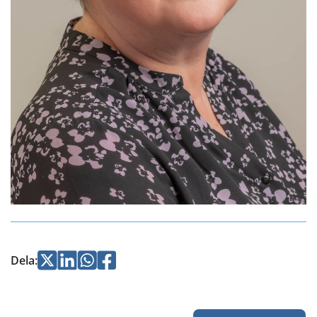
Jaa
Jaa
Jaa
Jaa
Dela
:
Twitterissä
LinkedInissä
WhatsApissa
Facebookissa