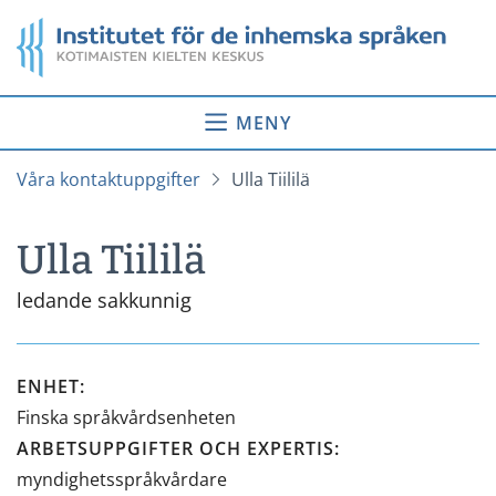
Gå
Startsida
till
innehåll
MENY
Våra kontaktuppgifter
Ulla Tiililä
Ulla Tiililä
ledande sakkunnig
ENHET
:
Finska språkvårdsenheten
ARBETSUPPGIFTER OCH EXPERTIS
:
myndighetsspråkvårdare