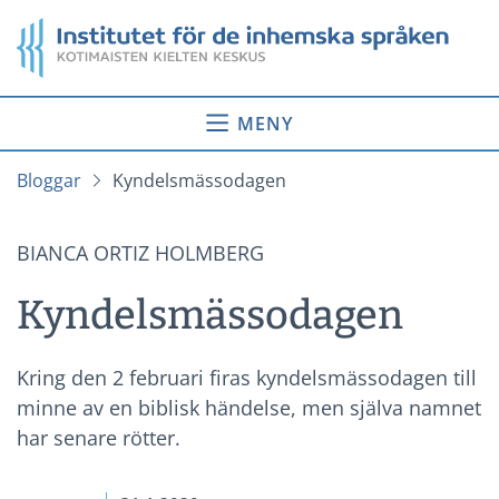
Gå
Startsida
till
innehåll
MENY
Bloggar
Kyndelsmässodagen
BIANCA ORTIZ HOLMBERG
Kyndelsmässodagen
Kring den 2 februari firas kyndelsmässodagen till
minne av en biblisk händelse, men själva namnet
har senare rötter.