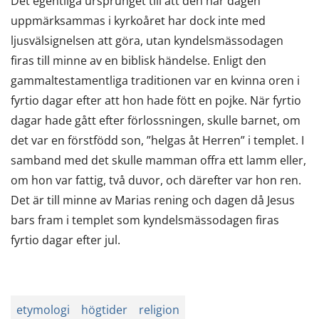
Det egentliga ursprunget till att den här dagen
uppmärksammas i kyrkoåret har dock inte med
ljusvälsignelsen att göra, utan kyndelsmässodagen
firas till minne av en biblisk händelse. Enligt den
gammaltestamentliga traditionen var en kvinna oren i
fyrtio dagar efter att hon hade fött en pojke. När fyrtio
dagar hade gått efter förlossningen, skulle barnet, om
det var en förstfödd son, ”helgas åt Herren” i templet. I
samband med det skulle mamman offra ett lamm eller,
om hon var fattig, två duvor, och därefter var hon ren.
Det är till minne av Marias rening och dagen då Jesus
bars fram i templet som kyndelsmässodagen firas
fyrtio dagar efter jul.
etymologi
högtider
religion