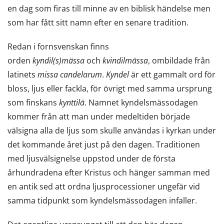
en dag som firas till minne av en biblisk händelse men
som har fått sitt namn efter en senare tradition.
Redan i fornsvenskan finns
orden
kyndil(s)mässa
och
kvindilmässa
, ombildade från
latinets
missa candelarum
.
Kyndel
är ett gammalt ord för
bloss, ljus eller fackla, för övrigt med samma ursprung
som finskans
kynttilä
. Namnet kyndelsmässodagen
kommer från att man under medeltiden började
välsigna alla de ljus som skulle användas i kyrkan under
det kommande året just på den dagen. Traditionen
med ljusvälsignelse uppstod under de första
århundradena efter Kristus och hänger samman med
en antik sed att ordna ljusprocessioner ungefär vid
samma tidpunkt som kyndelsmässodagen infaller.