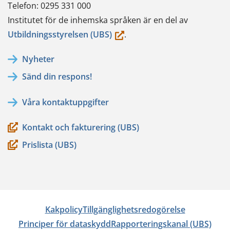
Telefon: 0295 331 000
Institutet för de inhemska språken är en del av
(du
Utbildningsstyrelsen (UBS)
.
flyttar
Nyheter
till
Sänd din respons!
en
annan
Våra kontaktuppgifter
tjänst)
Kontakt och fakturering (UBS)
Prislista (UBS)
Kakpolicy
Tillgänglighetsredogörelse
Principer för dataskydd
Rapporteringskanal (UBS)