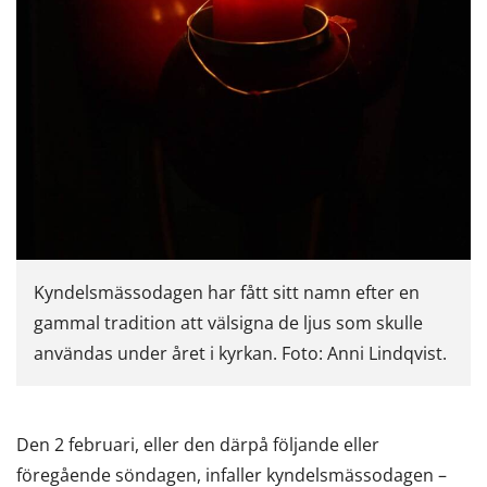
Kyndelsmässodagen har fått sitt namn efter en
gammal tradition att välsigna de ljus som skulle
användas under året i kyrkan. Foto: Anni Lindqvist.
Den 2 februari, eller den därpå följande eller
föregående söndagen, infaller kyndelsmässodagen –