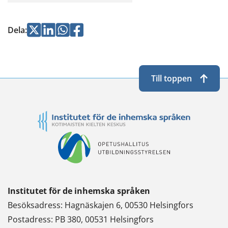
Jaa
Jaa
Jaa
Jaa
Dela
:
Twitterissä
LinkedInissä
WhatsApissa
Facebookissa
Till toppen
Institutet för de inhemska språken
Besöksadress: Hagnäskajen 6, 00530 Helsingfors
Postadress: PB 380, 00531 Helsingfors