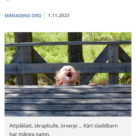
1.11.2023
MÅNADENS ORD
Attpåklatt, skrapbulle, örverpi ... Kärt sladdbarn
har många namn.