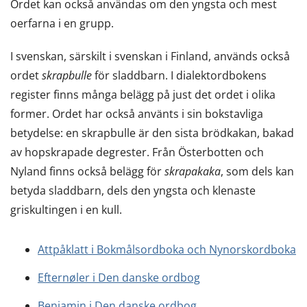
Ordet kan också användas om den yngsta och mest
oerfarna i en grupp.
I svenskan, särskilt i svenskan i Finland, används också
ordet
skrapbulle
för sladdbarn. I dialektordbokens
register finns många belägg på just det ordet i olika
former. Ordet har också använts i sin bokstavliga
betydelse: en skrapbulle är den sista brödkakan, bakad
av hopskrapade degrester. Från Österbotten och
Nyland finns också belägg för
skrapakaka
, som dels kan
betyda sladdbarn, dels den yngsta och klenaste
griskultingen i en kull.
Attpåklatt i Bokmålsordboka och Nynorskordboka
Efternøler i Den danske ordbog
Benjamin i Den danske ordbog