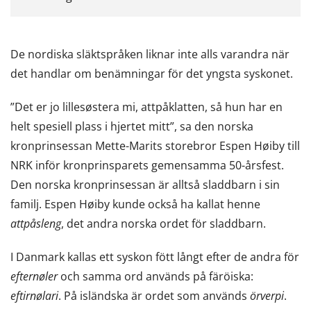
De nordiska släktspråken liknar inte alls varandra när
det handlar om benämningar för det yngsta syskonet.
”Det er jo lillesøstera mi, attpåklatten, så hun har en
helt spesiell plass i hjertet mitt”, sa den norska
kronprinsessan Mette-Marits storebror Espen Høiby till
NRK inför kronprinsparets gemensamma 50-årsfest.
Den norska kronprinsessan är alltså sladdbarn i sin
familj. Espen Høiby kunde också ha kallat henne
attpåsleng
, det andra norska ordet för sladdbarn.
I Danmark kallas ett syskon fött långt efter de andra för
efternøler
och samma ord används på färöiska:
eftirnølari
. På isländska är ordet som används
örverpi
.