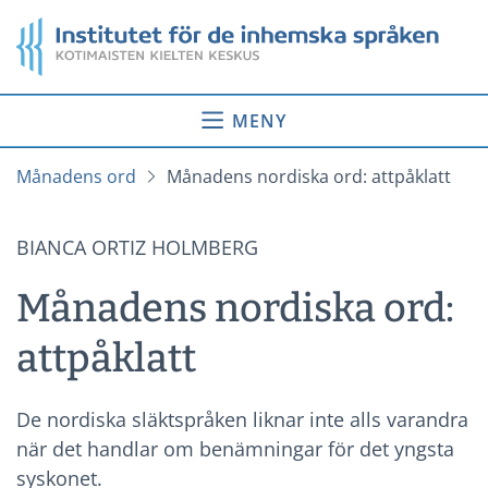
Gå
Startsida
till
innehåll
MENY
Månadens ord
Månadens nordiska ord: attpåklatt
BIANCA ORTIZ HOLMBERG
Månadens nordiska ord:
attpåklatt
De nordiska släktspråken liknar inte alls varandra
när det handlar om benämningar för det yngsta
syskonet.