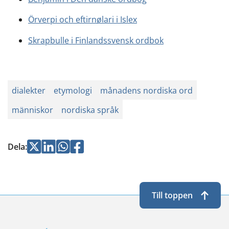
Örverpi och eftirnølari i Islex
Skrapbulle i Finlandssvensk ordbok
dialekter
etymologi
månadens nordiska ord
människor
nordiska språk
Jaa
Jaa
Jaa
Jaa
Dela
:
Twitterissä
LinkedInissä
WhatsApissa
Facebookissa
Till toppen