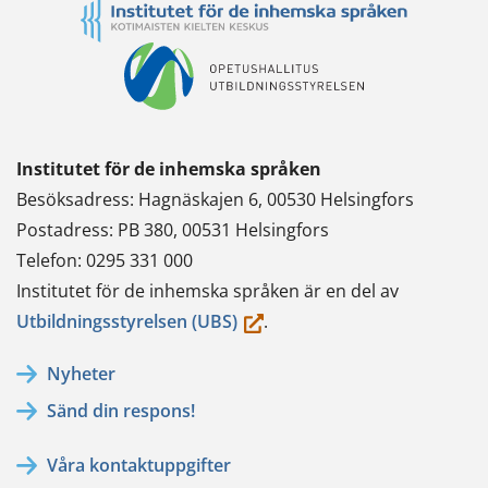
Institutet för de inhemska språken
Besöksadress: Hagnäskajen 6, 00530 Helsingfors
Postadress: PB 380, 00531 Helsingfors
Telefon: 0295 331 000
Institutet för de inhemska språken är en del av
(du
Utbildningsstyrelsen (UBS)
.
flyttar
Nyheter
till
Sänd din respons!
en
annan
Våra kontaktuppgifter
tjänst)