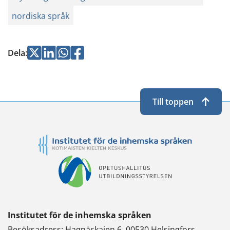
nordiska språk
Jaa
Jaa
Jaa
Jaa
Dela
:
Twitterissä
LinkedInissä
WhatsApissa
Facebookissa
Till toppen
Institutet för de inhemska språken
Besöksadress: Hagnäskajen 6, 00530 Helsingfors