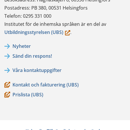
Postadress: PB 380, 00531 Helsingfors
Telefon: 0295 331 000
Institutet för de inhemska språken är en del av
(du
Utbildningsstyrelsen (UBS)
.
flyttar
Nyheter
till
Sänd din respons!
en
annan
Våra kontaktuppgifter
tjänst)
Kontakt och fakturering (UBS)
Prislista (UBS)