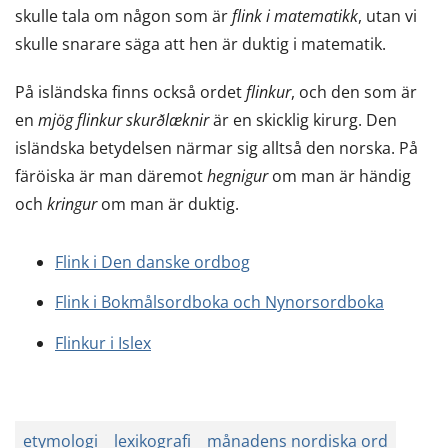
skulle tala om någon som är
flink i matematikk
, utan vi
skulle snarare säga att hen är duktig i matematik.
På isländska finns också ordet
flinkur
, och den som är
en
mjög flinkur skurðlæknir
är en skicklig kirurg. Den
isländska betydelsen närmar sig alltså den norska. På
färöiska är man däremot
hegnigur
om man är händig
och
kringur
om man är duktig.
Flink i Den danske ordbog
Flink i Bokmålsordboka och Nynorsordboka
Flinkur i Islex
etymologi
lexikografi
månadens nordiska ord