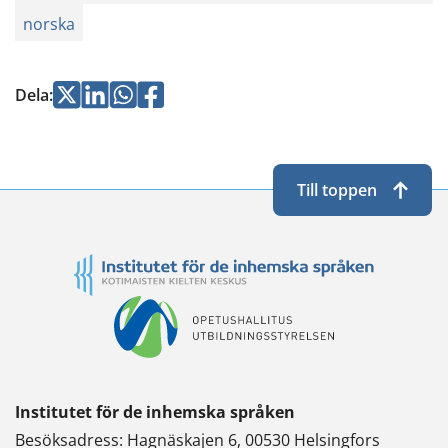
norska
Jaa
Jaa
Jaa
Jaa
Dela
:
Twitterissä
LinkedInissä
WhatsApissa
Facebookissa
Till toppen
Institutet för de inhemska språken
Besöksadress: Hagnäskajen 6, 00530 Helsingfors