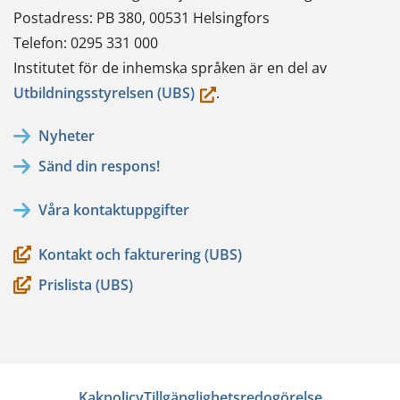
Postadress: PB 380, 00531 Helsingfors
Telefon: 0295 331 000
Institutet för de inhemska språken är en del av
(du
Utbildningsstyrelsen (UBS)
.
flyttar
Nyheter
till
Sänd din respons!
en
annan
Våra kontaktuppgifter
tjänst)
Kontakt och fakturering (UBS)
Prislista (UBS)
Kakpolicy
Tillgänglighetsredogörelse