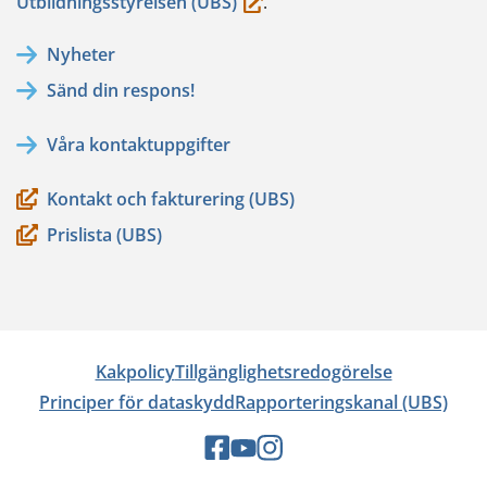
(du
Utbildningsstyrelsen (UBS)
.
flyttar
Nyheter
till
Sänd din respons!
en
annan
Våra kontaktuppgifter
tjänst)
Kontakt och fakturering (UBS)
Prislista (UBS)
Kakpolicy
Tillgänglighetsredogörelse
Principer för dataskydd
Rapporteringskanal (UBS)
Sociala
Sociala
Sociala
medier:
medier:
medier: