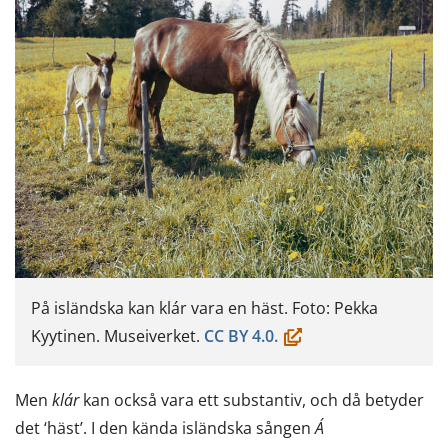
På isländska kan klár vara en häst. Foto: Pekka
(öppnas
Kyytinen. Museiverket.
CC BY 4.0.
i
ett
Men
klár
kan också vara ett substantiv, och då betyder
nytt
det ‘häst’. I den kända isländska sången
Á
fönster,