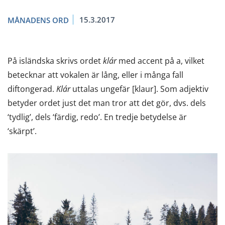
15.3.2017
MÅNADENS ORD
På isländska skrivs ordet
klár
med accent på a, vilket
betecknar att vokalen är lång, eller i många fall
diftongerad.
Klár
uttalas ungefär [klaur]. Som adjektiv
betyder ordet just det man tror att det gör, dvs. dels
‘tydlig’, dels ‘färdig, redo’. En tredje betydelse är
‘skärpt’.