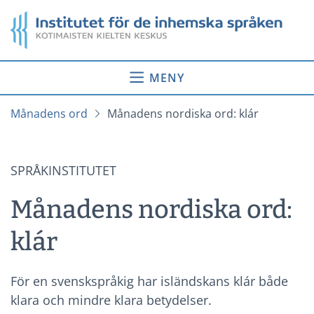
Gå
Startsida
till
innehåll
MENY
Månadens ord
Månadens nordiska ord: klár
SPRÅKINSTITUTET
Månadens nordiska ord:
klár
För en svenskspråkig har isländskans klár både
klara och mindre klara betydelser.