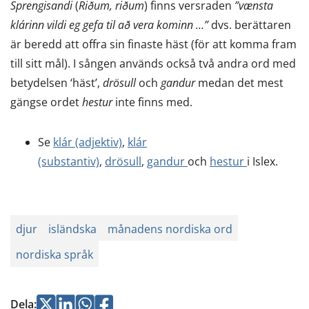
Sprengisandi
(
Riðum, riðum
) finns versraden
”vænsta
du
klárinn vildi eg gefa til að vera kominn …”
dvs. berättaren
flyttar
är beredd att offra sin finaste häst (för att komma fram
till
till sitt mål). I sången används också två andra ord med
en
betydelsen ‘häst’,
drösull
och
gandur
medan det mest
annan
gängse ordet
hestur
inte finns med.
tjänst)
Se
klár (adjektiv)
,
klár
(substantiv)
,
drösull
,
gandur
och
hestur
i Islex.
djur
isländska
månadens nordiska ord
nordiska språk
Jaa
Jaa
Jaa
Jaa
Dela
: