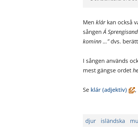
Men
klár
kan också va
sången
Á Sprengisand
kominn …”
dvs. berätt
I sången används ock
mest gängse ordet
h
(öp
Se
klár (adjektiv)
,
i
ett
nytt
djur
isländska
mu
föns
du