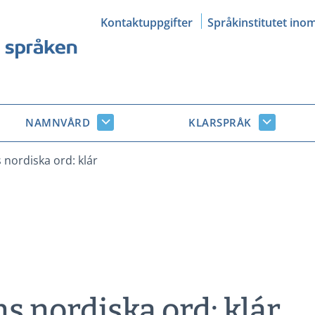
Kontaktuppgifter
Språkinstitutet ino
NAMNVÅRD
KLARSPRÅK
Namnvård
Klarsprå
r
undersidor
undersid
nordiska ord: klár
 nordiska ord: klár