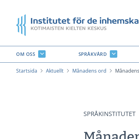
Gå
till
Startsida
innehåll
OM OSS
SPRÅKVÅRD
Om
Språkvård
oss
undersido
undersidor
Startsida
Aktuellt
Månadens ord
Månadens 
SPRÅKINSTITUTET
Månadens