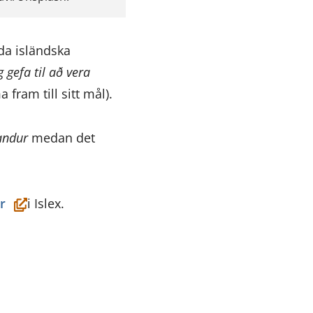
nda isländska
g gefa til að vera
 fram till sitt mål).
andur
medan det
(öppnas
ur
i Islex.
i
ett
nytt
fönster,
du