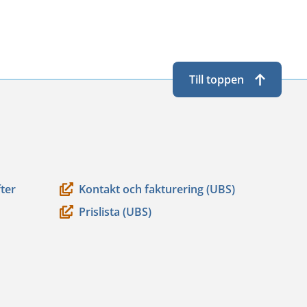
flyttar
till
en
Till toppen
annan
tjänst)
ter
Kontakt och fakturering (UBS)
Prislista (UBS)