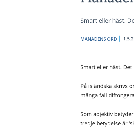
Smart eller häst. 
1.5.
MÅNADENS ORD
Smart eller häst. De
På isländska skrivs o
många fall diftonger
Som adjektiv betyder o
tredje betydelse är ‘s