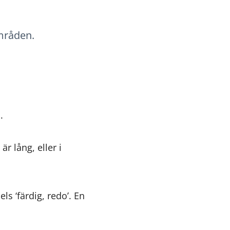
mråden.
.
r lång, eller i
ls ‘färdig, redo’. En