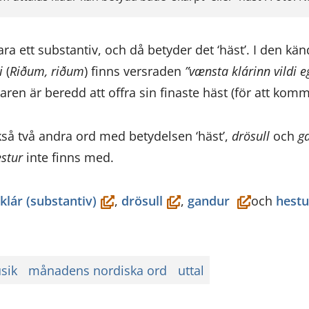
ra ett substantiv, och då betyder det ‘häst’. I den kä
i
(
Riðum, riðum
) finns versraden
”vænsta klárinn vildi e
aren är beredd att offra sin finaste häst (för att komma
så två andra ord med betydelsen ‘häst’,
drösull
och
g
estur
inte finns med.
pnas
(öppnas
(öppnas
(öppnas
klár (substantiv)
,
drösull
,
gandur
och
hest
i
i
i
ett
ett
ett
nytt
nytt
nytt
sik
månadens nordiska ord
uttal
ter,
fönster,
fönster,
fönster,
du
du
du