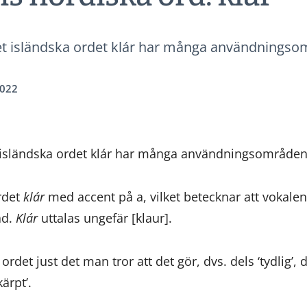
Det isländska ordet klár har många användningso
2022
t isländska ordet klár har många användningsområden
rdet
klár
med accent på a, vilket betecknar att vokalen ä
ad.
Klár
uttalas ungefär [klaur].
rdet just det man tror att det gör, dvs. dels ‘tydlig’, de
kärpt’.