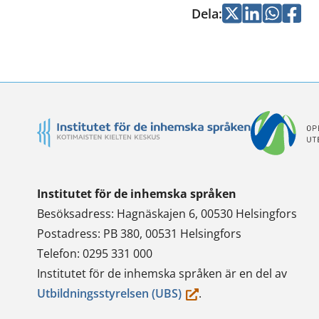
Dela
:
Jaa
Jaa
Jaa
Jaa
flyt
Twitterissä
LinkedInissä
WhatsApi
Faceb
till
en
ann
tjän
Institutet för de inhemska språken
Besöksadress: Hagnäskajen 6, 00530 Helsingfors
Postadress: PB 380, 00531 Helsingfors
Telefon: 0295 331 000
Institutet för de inhemska språken är en del av
(du
Utbildningsstyrelsen (UBS)
.
flyttar