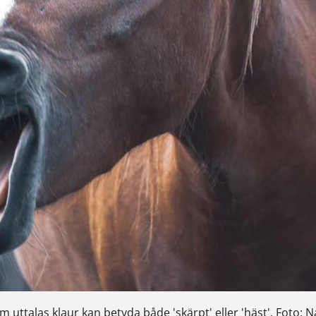
 uttalas klaur kan betyda både 'skärpt' eller 'häst'. Foto: 