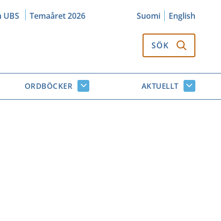
m UBS
Temaåret 2026
Suomi
English
SÖK
ORDBÖCKER
AKTUELLT
k
Ordböcker
Aktuellt
or
undersidor
undersi