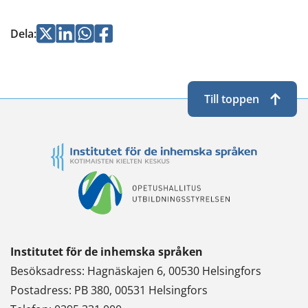
Jaa
Jaa
Jaa
Jaa
Dela
:
Twitterissä
LinkedInissä
WhatsApissa
Facebookissa
Till toppen
Institutet för de inhemska språken
Besöksadress: Hagnäskajen 6, 00530 Helsingfors
Postadress: PB 380, 00531 Helsingfors