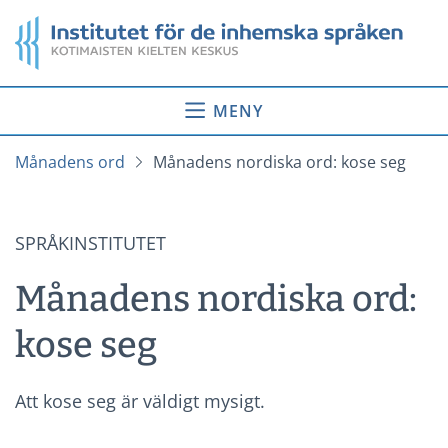
Gå
Startsida
till
innehåll
MENY
Månadens ord
Månadens nordiska ord: kose seg
SPRÅKINSTITUTET
Månadens nordiska ord:
kose seg
Att kose seg är väldigt mysigt.