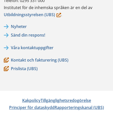
Telefon: 0295 331 000
Institutet för de inhemska språken är en del av
(du
Utbildningsstyrelsen (UBS)
.
flyttar
Nyheter
till
Sänd din respons!
en
annan
Våra kontaktuppgifter
tjänst)
Kontakt och fakturering (UBS)
Prislista (UBS)
Kakpolicy
Tillgänglighetsredogörelse
Principer för dataskydd
Rapporteringskanal (UBS)