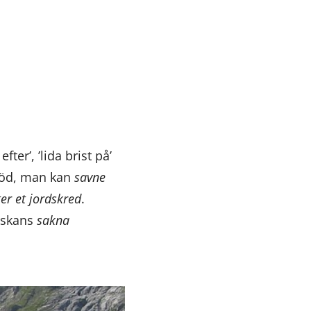
er’, ’lida brist på’
död, man kan
savne
er et jordskred
.
nskans
sakna