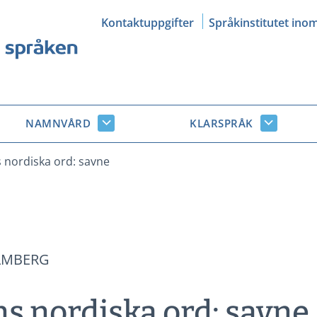
Kontaktuppgifter
Språkinstitutet ino
NAMNVÅRD
KLARSPRÅK
Namnvård
Klarsprå
r
undersidor
undersid
nordiska ord: savne
LMBERG
 nordiska ord: savne