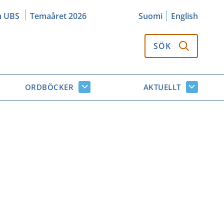
m UBS
Temaåret 2026
Suomi
English
SÖK
ORDBÖCKER
AKTUELLT
k
Ordböcker
Aktuellt
or
undersidor
undersi