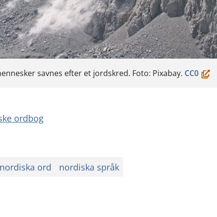
(öpp
nnesker savnes efter et jordskred. Foto: Pixabay.
CC0
i
ett
nytt
ske ordbog
fönst
du
flytt
nordiska ord
nordiska språk
till
en
anna
tjäns