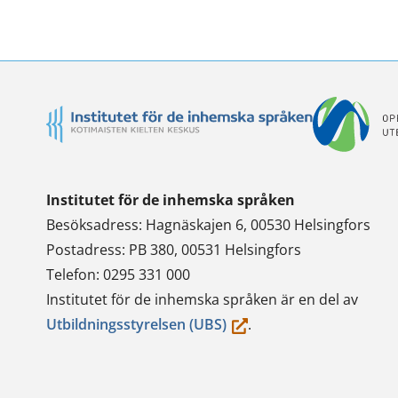
Twitterissä
LinkedInissä
WhatsApi
Faceb
Institutet för de inhemska språken
Besöksadress: Hagnäskajen 6, 00530 Helsingfors
Postadress: PB 380, 00531 Helsingfors
Telefon: 0295 331 000
Institutet för de inhemska språken är en del av
(du
Utbildningsstyrelsen (UBS)
.
flyttar
till