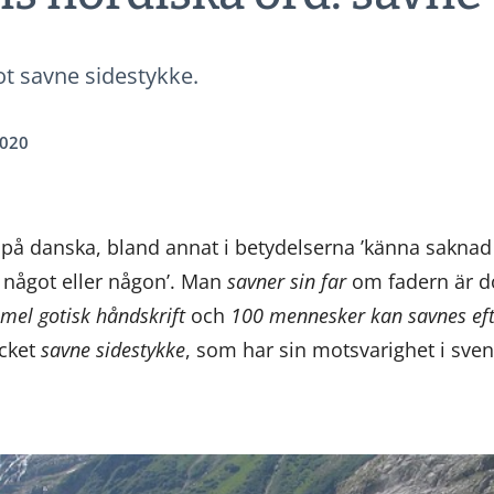
t savne sidestykke.
2020
på danska, bland annat i betydelserna ’känna saknad eft
ta något eller någon’. Man
savner sin far
om fadern är 
mel gotisk håndskrift
och
100 mennesker kan savnes eft
ycket
savne sidestykke
, som har sin motsvarighet i sve