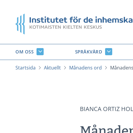
Gå
till
Startsida
innehåll
OM OSS
SPRÅKVÅRD
Om
Språkvård
oss
undersido
undersidor
Startsida
Aktuellt
Månadens ord
Månadens 
BIANCA ORTIZ HO
Månadens