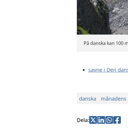
På danska kan 100 me
savne i Den dan
danska
månadens 
Dela
:
Jaa
Jaa
Jaa
Jaa