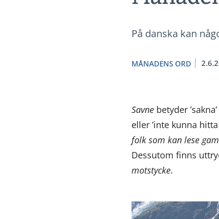
På danska kan någo
2.6.
MÅNADENS ORD
Savne
betyder ’sakna’ 
eller ’inte kunna hit
folk som kan lese gam
Dessutom finns uttr
motstycke
.