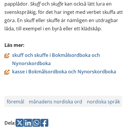
papplådor.
Skuff
och
skuffe
kan också lätt lura en
svenskspråkig, för det har inget med verbet skuffa att
göra. En skuff eller skuffe är nämligen en utdragbar
låda, till exempel i en byrå eller ett klädskåp.
Läs mer:
skuff och skuffe i Bokmålsordboka och
Nynorskordboka
kasse i Bokmålsordboka och Nynorskordboka
föremål
månadens nordiska ord
nordiska språk
Jaa
Jaa
Jaa
Jaa
Dela
:
Twitterissä
LinkedInissä
WhatsApissa
Facebookissa