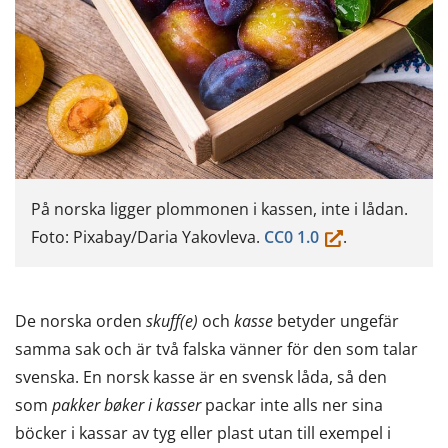
På norska ligger plommonen i kassen, inte i lådan.
(du
Foto: Pixabay/Daria Yakovleva.
CC0 1.0
.
flyttar
till
en
De norska orden
skuff(e)
och
kasse
betyder ungefär
annan
samma sak och är två falska vänner för den som talar
tjänst)
svenska. En norsk kasse är en svensk låda, så den
som
pakker b
øker i kasser
packar inte alls ner sina
böcker i kassar av tyg eller plast utan till exempel i