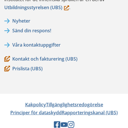
(du
Utbildningsstyrelsen (UBS)
.
flyttar
Nyheter
till
Sänd din respons!
en
annan
Våra kontaktuppgifter
tjänst)
Kontakt och fakturering (UBS)
Prislista (UBS)
Kakpolicy
Tillgänglighetsredogörelse
Principer för dataskydd
Rapporteringskanal (UBS)
Sociala
Sociala
Sociala