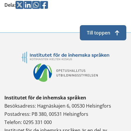
Jaa
Jaa
Jaa
Jaa
Dela
:
tjänst
Twitterissä
LinkedInissä
WhatsApissa
Facebookissa
Till toppen
Institutet för de inhemska språken
Besöksadress: Hagnäskajen 6, 00530 Helsingfors
Postadress: PB 380, 00531 Helsingfors
Telefon: 0295 331 000
Institutet för de inhemska språken är en del av