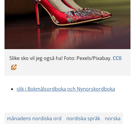
(öppn
Slike sko vil jeg også ha! Foto: Pexels/Pixabay.
CC0
i
ett
nytt
slik i Bokmålsordboka och Nynorskordboka
fönste
du
flytta
till
månadens nordiska ord
nordiska språk
norska
en
anna