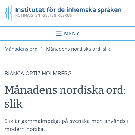
Gå
Startsida
till
innehåll
MENY
Månadens ord
Månadens nordiska ord: slik
BIANCA ORTIZ HOLMBERG
Månadens nordiska ord:
slik
Slik är gammalmodigt på svenska men används i
modern norska.