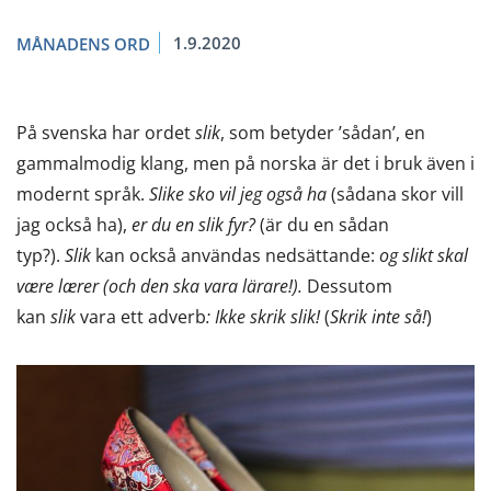
1.9.2020
MÅNADENS ORD
På svenska har ordet
slik
, som betyder ’sådan’, en
gammalmodig klang, men på norska är det i bruk även i
modernt språk.
Slike sko vil jeg også ha
(sådana skor vill
jag också ha),
er du en slik fyr?
(är du en sådan
typ?).
Slik
kan också användas nedsättande:
og slikt skal
være lærer (och den ska vara lärare!).
Dessutom
kan
slik
vara ett adverb
: Ikke skrik slik!
(
Skrik inte så!
)