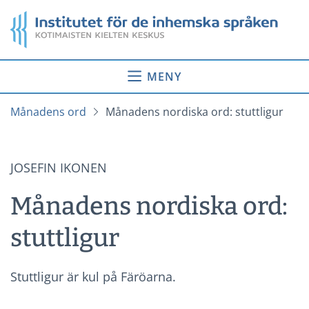
Gå
Startsida
till
innehåll
MENY
Månadens ord
Månadens nordiska ord: stuttligur
JOSEFIN IKONEN
Månadens nordiska ord:
stuttligur
Stuttligur är kul på Färöarna.