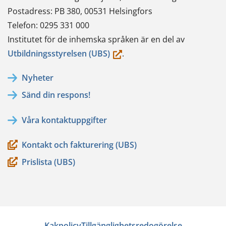
Postadress: PB 380, 00531 Helsingfors
Telefon: 0295 331 000
Institutet för de inhemska språken är en del av
(du
Utbildningsstyrelsen (UBS)
.
flyttar
Nyheter
till
Sänd din respons!
en
annan
Våra kontaktuppgifter
tjänst)
Kontakt och fakturering (UBS)
Prislista (UBS)
Kakpolicy
Tillgänglighetsredogörelse