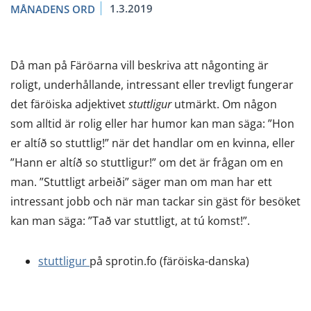
1.3.2019
MÅNADENS ORD
Då man på Färöarna vill beskriva att någonting är
roligt, underhållande, intressant eller trevligt fungerar
det färöiska adjektivet
stuttligur
utmärkt. Om någon
som alltid är rolig eller har humor kan man säga: ”Hon
er altíð so stuttlig!” när det handlar om en kvinna, eller
”Hann er altíð so stuttligur!” om det är frågan om en
man. ”Stuttligt arbeiði” säger man om man har ett
intressant jobb och när man tackar sin gäst för besöket
kan man säga: ”Tað var stuttligt, at tú komst!”.
stuttligur
på sprotin.fo (färöiska-danska)