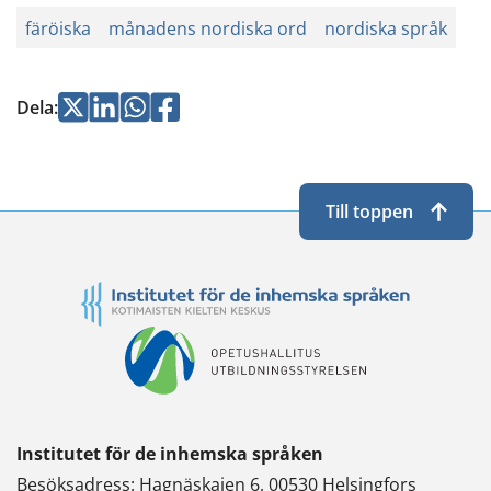
färöiska
månadens nordiska ord
nordiska språk
Jaa
Jaa
Jaa
Jaa
Dela
:
Twitterissä
LinkedInissä
WhatsApissa
Facebookissa
Till toppen
Institutet för de inhemska språken
Besöksadress: Hagnäskajen 6, 00530 Helsingfors