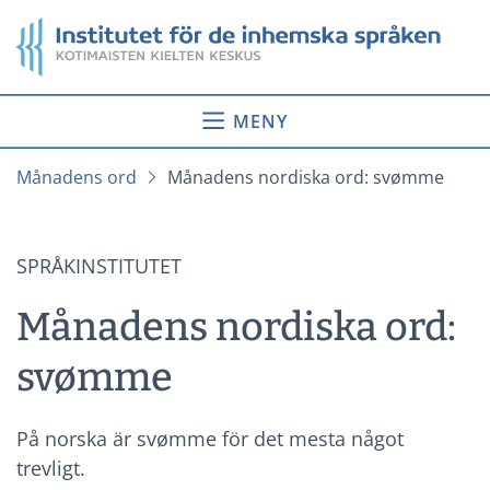
Gå
Startsida
till
innehåll
MENY
Månadens ord
Månadens nordiska ord: svømme
SPRÅKINSTITUTET
Månadens nordiska ord:
svømme
På norska är svømme för det mesta något
trevligt.