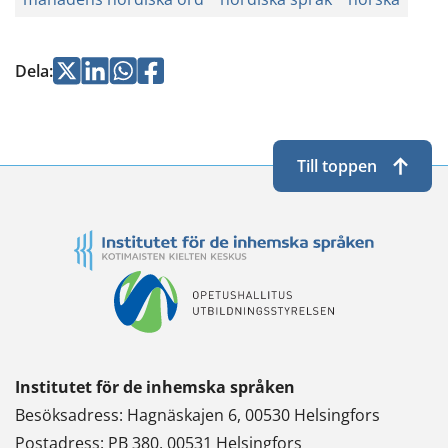
Jaa
Jaa
Jaa
Jaa
Dela
:
Twitterissä
LinkedInissä
WhatsApissa
Facebookissa
Till toppen
Institutet för de inhemska språken
Besöksadress: Hagnäskajen 6, 00530 Helsingfors
Postadress: PB 380, 00531 Helsingfors