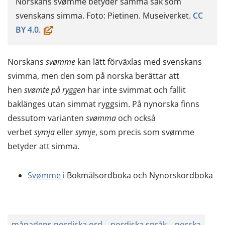
Norskans svømme betyder samma sak som
svenskans simma. Foto: Pietinen. Museiverket.
CC
(öppnas
BY 4.0.
i
ett
Norskans
svømme
kan lätt förväxlas med svenskans
nytt
svimma, men den som på norska berättar att
fönster,
hen
svømte på ryggen
har inte svimmat och fallit
du
baklänges utan simmat ryggsim. På nynorska finns
flyttar
dessutom varianten
svømma
och också
till
verbet
symja
eller
symje
, som precis som svømme
en
betyder att simma.
annan
tjänst)
Svømme
i Bokmålsordboka och Nynorskordboka
månadens nordiska ord
nordiska språk
norska