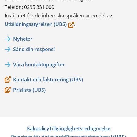
Telefon: 0295 331 000
Institutet för de inhemska språken är en del av
(du
Utbildningsstyrelsen (UBS)
.
flyttar
Nyheter
till
Sänd din respons!
en
annan
Våra kontaktuppgifter
tjänst)
Kontakt och fakturering (UBS)
Prislista (UBS)
Kakpolicy
Tillgänglighetsredogörelse
Principer för dataskydd
Rapporteringskanal (UBS)