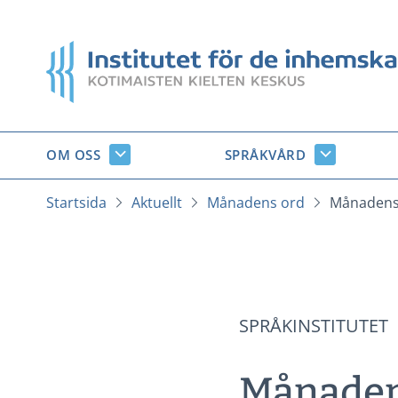
Gå
till
Startsida
innehåll
OM OSS
SPRÅKVÅRD
Om
Språkvård
oss
undersido
undersidor
Startsida
Aktuellt
Månadens ord
Månadens 
SPRÅKINSTITUTET
Månadens