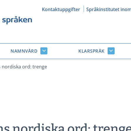
Kontaktuppgifter
Språkinstitutet ino
NAMNVÅRD
KLARSPRÅK
Namnvård
Klarsprå
r
undersidor
undersid
nordiska ord: trenge
 nordiska ord: treng