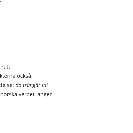
 rätt
kterna också.
delse:
do trängär int
t norska verbet anger