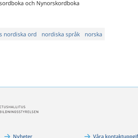
sordboka och Nynorskordboka
 nordiska ord
nordiska språk
norska
ssa
ookissa
Nyheter
Våra kontaktuppgif