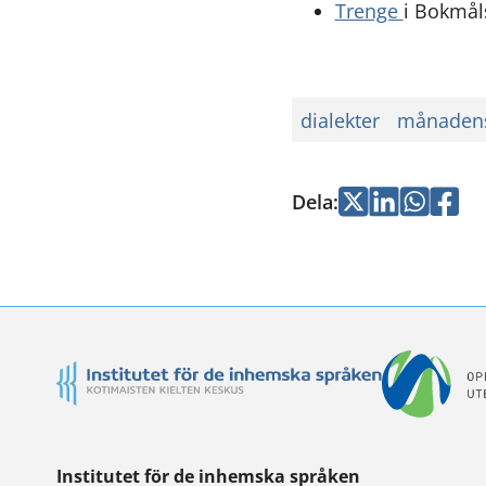
Trenge
i Bokmål
dialekter
månadens
Dela
:
Jaa
Jaa
Jaa
Jaa
Twitterissä
LinkedInissä
WhatsApi
Faceb
Institutet för de inhemska språken