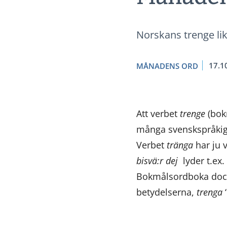
Norskans trenge lik
17.1
MÅNADENS ORD
Att verbet
trenge
(bokm
många svenskspråkiga 
Verbet
tränga
har ju 
bisvä:r dej
lyder t.ex.
Bokmålsordboka dock ’
betydelserna,
trenga
‘