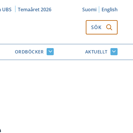
m UBS
Temaåret 2026
Suomi
English
SÖK
ORDBÖCKER
AKTUELLT
k
Ordböcker
Aktuellt
or
undersidor
undersi
e