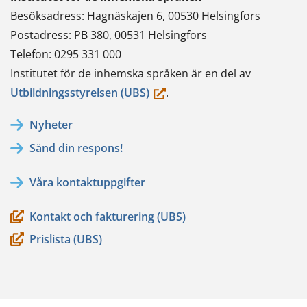
Besöksadress: Hagnäskajen 6, 00530 Helsingfors
Postadress: PB 380, 00531 Helsingfors
Telefon: 0295 331 000
Institutet för de inhemska språken är en del av
(du
Utbildningsstyrelsen (UBS)
.
flyttar
Nyheter
till
Sänd din respons!
en
annan
Våra kontaktuppgifter
tjänst)
Kontakt och fakturering (UBS)
Prislista (UBS)