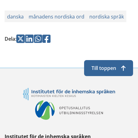
danska
månadens nordiska ord
nordiska språk
Jaa
Jaa
Jaa
Jaa
Dela
:
Twitterissä
LinkedInissä
WhatsApissa
Facebookissa
Till toppen
Institutet för de inhemska språken