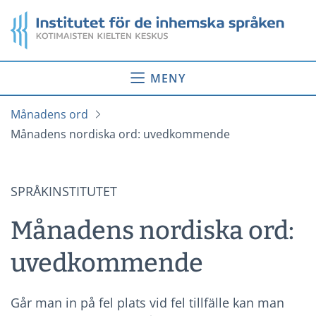
Gå
Startsida
till
innehåll
MENY
Månadens ord
Månadens nordiska ord: uvedkommende
SPRÅKINSTITUTET
Månadens nordiska ord:
uvedkommende
Går man in på fel plats vid fel tillfälle kan man