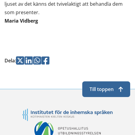
ljuset av det känns det tvivelaktigt att behandla dem
som presenter.
Maria Vidberg
Jaa
Jaa
Jaa
Jaa
Dela
:
Twitterissä
LinkedInissä
WhatsApissa
Facebookissa
Till toppen