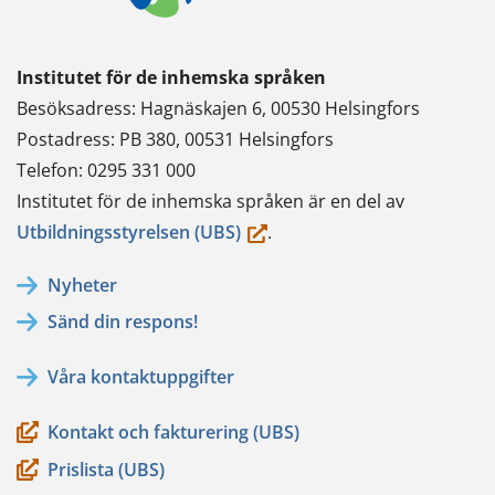
Institutet för de inhemska språken
Besöksadress: Hagnäskajen 6, 00530 Helsingfors
Postadress: PB 380, 00531 Helsingfors
Telefon: 0295 331 000
Institutet för de inhemska språken är en del av
(du
Utbildningsstyrelsen (UBS)
.
flyttar
Nyheter
till
Sänd din respons!
en
annan
Våra kontaktuppgifter
tjänst)
Kontakt och fakturering (UBS)
Prislista (UBS)