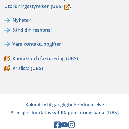
(du
Utbildningsstyrelsen (UBS)
.
flyttar
Nyheter
till
Sänd din respons!
en
annan
Våra kontaktuppgifter
tjänst)
Kontakt och fakturering (UBS)
Prislista (UBS)
Kakpolicy
Tillgänglighetsredogörelse
Principer för dataskydd
Rapporteringskanal (UBS)
Sociala
Sociala
Sociala