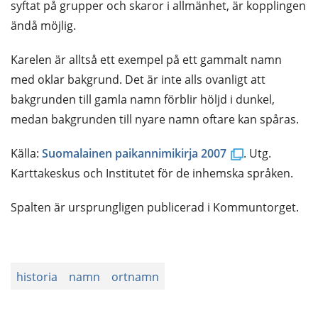
syftat på grupper och skaror i allmänhet, är kopplingen
ändå möjlig.
Karelen är alltså ett exempel på ett gammalt namn
med oklar bakgrund. Det är inte alls ovanligt att
bakgrunden till gamla namn förblir höljd i dunkel,
medan bakgrunden till nyare namn oftare kan spåras.
(öppnas
Källa:
Suomalainen paikannimikirja 2007
. Utg.
i
Karttakeskus och Institutet för de inhemska språken.
ett
Spalten är ursprungligen publicerad i Kommuntorget.
nytt
fönster)
historia
namn
ortnamn