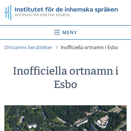
Gå
Startsida
till
innehåll
MENY
Ortnamns berättelser
Inofficiella ortnamn i Esbo
Inofficiella ortnamn i
Esbo