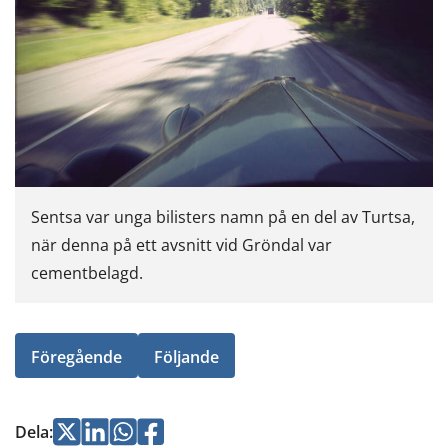
Sentsa var unga bilisters namn på en del av Turtsa,
när denna på ett avsnitt vid Gröndal var
cementbelagd.
Föregående
Följande
Jaa
Jaa
Jaa
Jaa
Dela
: