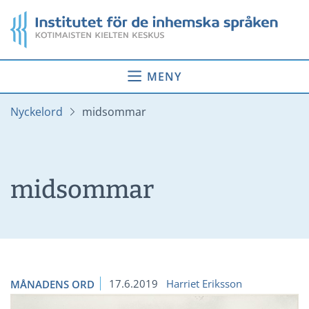
Gå
Startsida
till
innehåll
MENY
Nyckelord
midsommar
midsommar
17.6.2019
Harriet Eriksson
MÅNADENS ORD