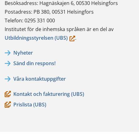
Besöksadress: Hagnäskajen 6, 00530 Helsingfors
Postadress: PB 380, 00531 Helsingfors
Telefon: 0295 331 000
Institutet för de inhemska språken är en del av
(du
Utbildningsstyrelsen (UBS)
.
flyttar
Nyheter
till
Sänd din respons!
en
annan
Våra kontaktuppgifter
tjänst)
Kontakt och fakturering (UBS)
Prislista (UBS)