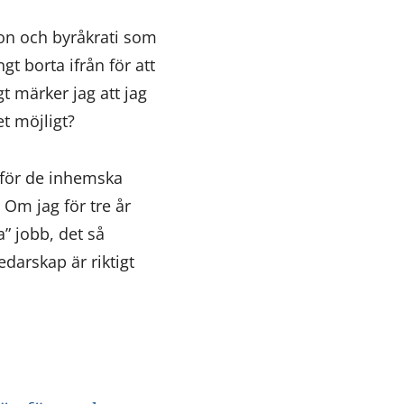
ion och byråkrati som
gt borta ifrån för att
t märker jag att jag
et möjligt?
t för de inhemska
 Om jag för tre år
a” jobb, det så
darskap är riktigt