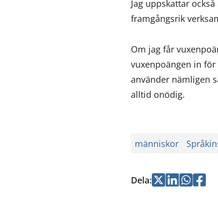
Jag uppskattar också 
framgångsrik verksam
Om jag får vuxenpoäng
vuxenpoängen in för a
använder nämligen säl
alltid onödig.
människor
Språkins
Dela
:
Jaa
Jaa
Jaa
Jaa
Twitterissä
LinkedInissä
WhatsApi
Faceb