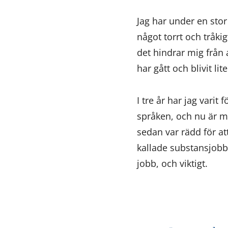
Jag har under en stor
något torrt och tråkig
det hindrar mig från 
har gått och blivit li
I tre år har jag vari
språken, och nu är mi
sedan var rädd för att
kallade substansjobbe
jobb, och viktigt.