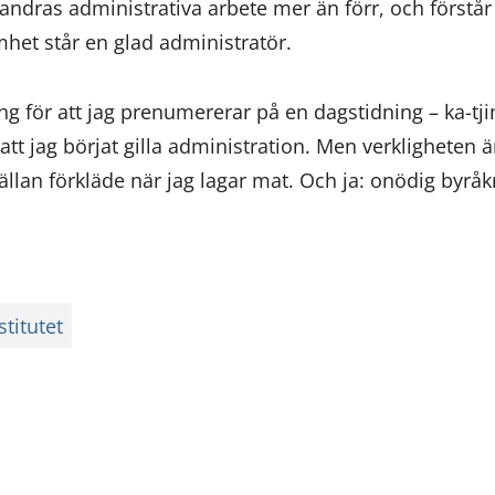
andras administrativa arbete mer än förr, och förstår
het står en glad administratör.
 för att jag prenumererar på en dagstidning – ka-tjin
tt jag börjat gilla administration. Men verkligheten är
lan förkläde när jag lagar mat. Och ja: onödig byråkra
titutet
ssa
ookissa