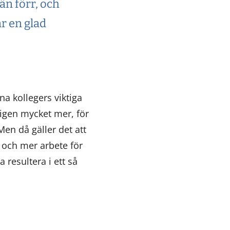
än förr, och
r en glad
na kollegers viktiga
ligen mycket mer, för
en då gäller det att
i och mer arbete för
resultera i ett så