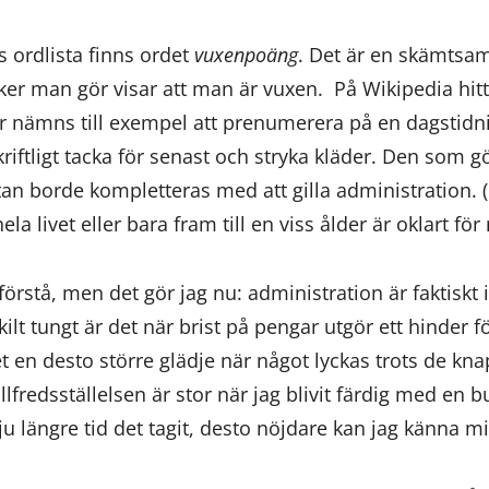
 ordlista finns ordet
vuxenpoäng
. Det är en skämts
r man gör visar att man är vuxen. På Wikipedia hitta
r nämns till exempel att prenumerera på en dagstidn
kriftligt tacka för senast och stryka kläder. Den som g
an borde kompletteras med att gilla administration.
livet eller bara fram till en viss ålder är oklart för 
förstå, men det gör jag nu: administration är faktiskt in
skilt tungt är det när brist på pengar utgör ett hinder
t en desto större glädje när något lyckas trots de kn
lfredsställelsen är stor när jag blivit färdig med en 
ju längre tid det tagit, desto nöjdare kan jag känna mi