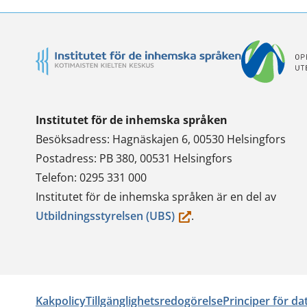
Institutet för de inhemska språken
Besöksadress: Hagnäskajen 6, 00530 Helsingfors
Postadress: PB 380, 00531 Helsingfors
Telefon: 0295 331 000
Institutet för de inhemska språken är en del av
(du
Utbildningsstyrelsen (UBS)
.
flyttar
till
en
annan
Kakpolicy
Tillgänglighetsredogörelse
Principer för d