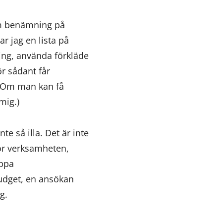
am benämning på
r jag en lista på
ing, använda förkläde
ör sådant får
 (Om man kan få
mig.)
te så illa. Det är inte
 för verksamheten,
appa
budget, en ansökan
g.