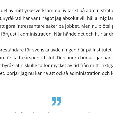
 del av mitt yrkesverksamma liv tänkt på administrat
t.Byråkrati har varit något jag absolut vill hålla mig lån
att göra intressantare saker på jobbet. Men nu plötslig
te förtjust i administration. När hände det och hur är d
t föreståndare för svenska avdelningen här på Institute
n första treårsperiod slut. Den andra börjar i januari.
 byråkratin skulle ta för mycket av tid från mitt ”riktig
t, börjar jag nu känna att också administration och le