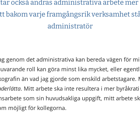
tar också andras administrativa arbete mer 
att bakom varje framgångsrik verksamhet stå
administratör
 jag genom det administrativa kan bereda vägen för mi
 nuvarande roll kan göra minst lika mycket, eller egent
ografin än vad jag gjorde som enskild arbetstagare. M
derlätta
. Mitt arbete ska inte resultera i mer byråkrat
arbete som sin huvudsakliga uppgift, mitt arbete ska 
som möjligt för kollegorna.