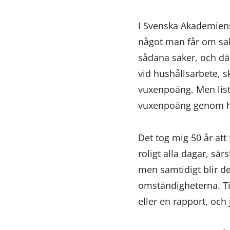
I Svenska Akademiens
något man får om sake
sådana saker, och dä
vid hushållsarbete, s
vuxenpoäng. Men list
vuxenpoäng genom hela 
Det tog mig 50 år att 
roligt alla dagar, sär
men samtidigt blir de
omständigheterna. Til
eller en rapport, och 