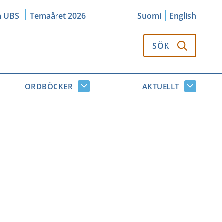
m UBS
Temaåret 2026
Suomi
English
SÖK
ORDBÖCKER
AKTUELLT
k
Ordböcker
Aktuellt
or
undersidor
undersi