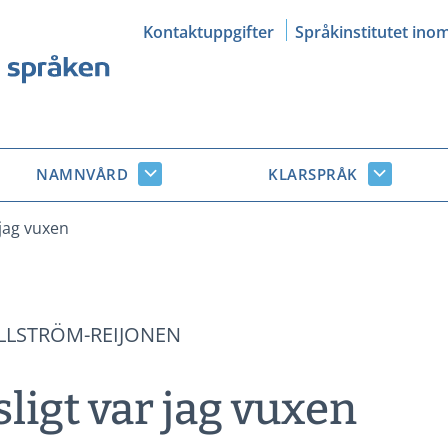
Kontaktuppgifter
Språkinstitutet ino
NAMNVÅRD
KLARSPRÅK
Namnvård
Klarsprå
r
undersidor
undersid
 jag vuxen
LLSTRÖM-REIJONEN
ligt var jag vuxen