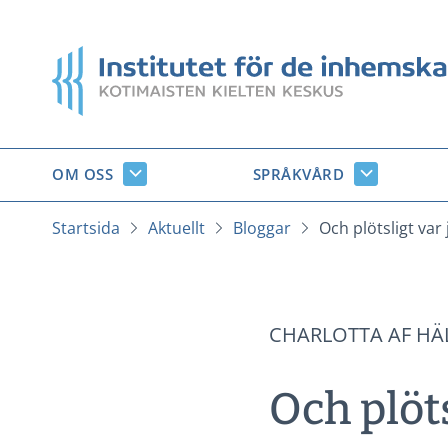
Gå
till
Startsida
innehåll
OM OSS
SPRÅKVÅRD
Om
Språkvård
oss
undersido
undersidor
Startsida
Aktuellt
Bloggar
Och plötsligt var
CHARLOTTA AF HÄ
Och plöts