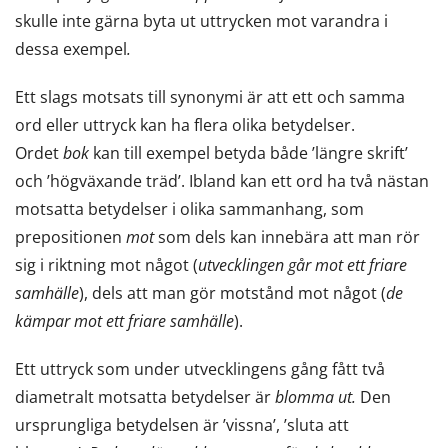
skulle inte gärna byta ut uttrycken mot varandra i
dessa exempel
.
Ett slags motsats till synonymi är att ett och samma
ord eller uttryck kan ha flera olika betydelser.
Ordet
bok
kan till exempel betyda både ’längre skrift’
och ’högväxande träd’. Ibland kan ett ord ha två nästan
motsatta betydelser i olika sammanhang, som
prepositionen
mot
som dels kan innebära att man rör
sig i riktning mot något (
utvecklingen går mot ett friare
samhälle
), dels att man gör motstånd mot något (
de
kämpar mot ett friare samhälle
).
Ett uttryck som under utvecklingens gång fått två
diametralt motsatta betydelser är
blomma ut.
Den
ursprungliga betydelsen är ’vissna’, ’sluta att