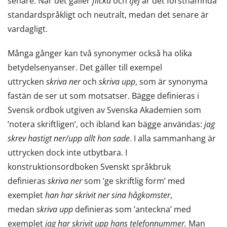
senare. När det gäller
flicka
och
tjej
är det förstnämnda
standardspråkligt och neutralt, medan det senare är
vardagligt.
Många gånger kan två synonymer också ha olika
betydelsenyanser. Det gäller till exempel
uttrycken
skriva ner
och
skriva upp
, som är synonyma
fastän de ser ut som motsatser. Bägge definieras i
Svensk ordbok utgiven av Svenska Akademien som
’notera skriftligen’, och ibland kan bägge användas:
jag
skrev hastigt ner/upp allt hon sade
. I alla sammanhang är
uttrycken dock inte utbytbara. I
konstruktionsordboken Svenskt språkbruk
definieras
skriva ner
som ’ge skriftlig form’ med
exemplet
han har skrivit ner sina hågkomster
,
medan
skriva upp
definieras som ’anteckna’ med
exemplet
jag har skrivit upp hans telefonnummer.
Man