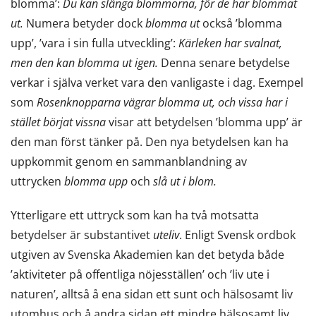
blomma’:
Du kan slänga blommorna, för de har blommat
ut.
Numera betyder dock
blomma ut
också ’blomma
upp’, ’vara i sin fulla utveckling’:
Kärleken har svalnat,
men den kan blomma ut igen.
Denna senare betydelse
verkar i själva verket vara den vanligaste i dag. Exempel
som
Rosenknopparna vägrar blomma ut, och vissa har i
stället börjat vissna
visar att betydelsen ’blomma upp’ är
den man först tänker på. Den nya betydelsen kan ha
uppkommit genom en sammanblandning av
uttrycken
blomma upp
och
slå ut i blom.
Ytterligare ett uttryck som kan ha två motsatta
betydelser är substantivet
uteliv
. Enligt Svensk ordbok
utgiven av Svenska Akademien kan det betyda både
’aktiviteter på offentliga nöjesställen’ och ’liv ute i
naturen’, alltså å ena sidan ett sunt och hälsosamt liv
utomhus och å andra sidan ett mindre hälsosamt liv