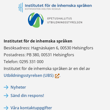
Institutet för de inhemska språken
Besöksadress: Hagnäskajen 6, 00530 Helsingfors
Postadress: PB 380, 00531 Helsingfors
Telefon: 0295 331 000
Institutet för de inhemska språken är en del av
(du
Utbildningsstyrelsen (UBS)
.
flyttar
Nyheter
till
Sänd din respons!
en
annan
Våra kontaktuppgifter
tjänst)