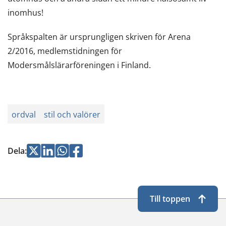
inomhus!
Språkspalten är ursprungligen skriven för Arena
2/2016, medlemstidningen för
Modersmålslärarföreningen i Finland.
ordval
stil och valörer
Jaa
Jaa
Jaa
Jaa
Dela
:
Twitterissä
LinkedInissä
WhatsApissa
Facebookissa
Till toppen