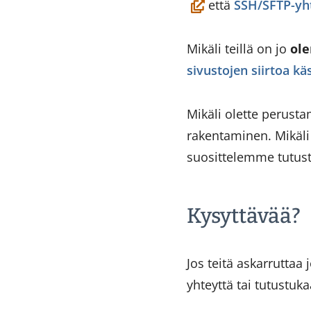
että
SSH/SFTP-yh
Mikäli teillä on jo
ole
sivustojen siirtoa kä
Mikäli olette perust
rakentaminen. Mikäli 
suosittelemme tutu
Kysyttävää?
Jos teitä askarruttaa
yhteyttä tai tutustuk