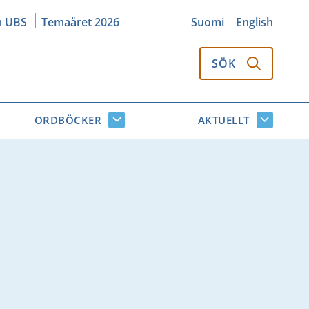
m UBS
Temaåret 2026
Suomi
English
SÖK
ORDBÖCKER
AKTUELLT
k
Ordböcker
Aktuellt
or
undersidor
undersi