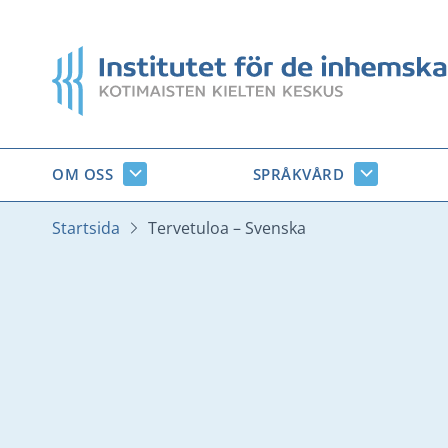
Gå
till
Startsida
innehåll
OM OSS
SPRÅKVÅRD
Om
Språkvård
oss
undersido
undersidor
Startsida
Tervetuloa – Svenska