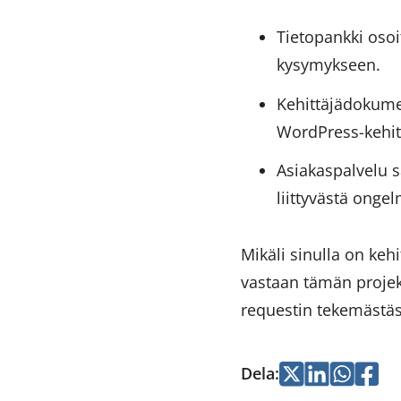
Tietopankki oso
kysymykseen.
Kehittäjädokume
WordPress-kehity
Asiakaspalvelu 
liittyvästä onge
Mikäli sinulla on ke
vastaan tämän proje
requestin tekemästä
Dela
:
Jaa
Jaa
Jaa
Jaa