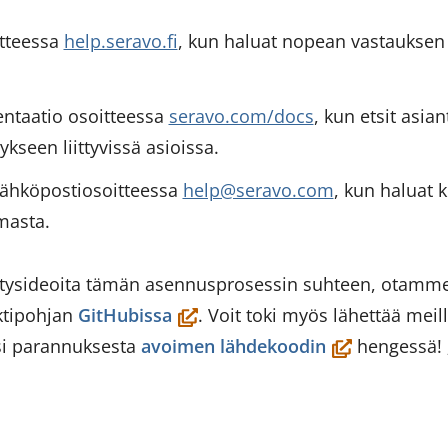
en
itteessa
help.seravo.fi
, kun haluat nopean vastauksen s
annan
tjänst)
ntaatio osoitteessa
seravo.com/docs
, kun etsit asia
kseen liittyvissä asioissa.
sähköpostiosoitteessa
help@seravo.com
, kun haluat 
lmasta.
hitysideoita tämän asennusprosessin suhteen, otamm
(öppnas
ktipohjan
GitHubissa
. Voit toki myös lähettää meil
i
(öppnas
si parannuksesta
avoimen lähdekoodin
hengessä! ;
ett
i
nytt
ett
fönster,
nytt