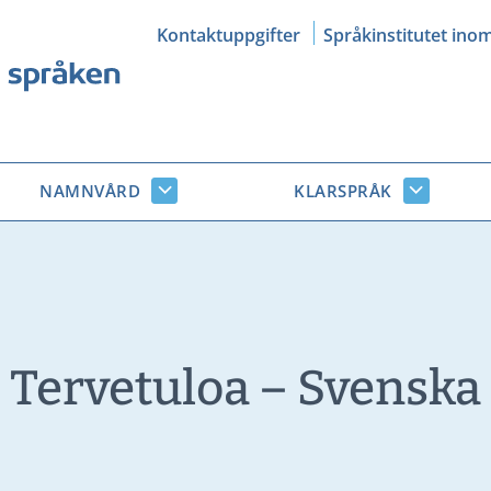
Kontaktuppgifter
Språkinstitutet ino
NAMNVÅRD
KLARSPRÅK
Namnvård
Klarsprå
r
undersidor
undersid
Tervetuloa – Svenska