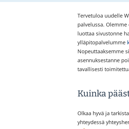
Tervetuloa uudelle W
palvelussa. Olemme eri
luottaa sivustonne h
ylläpitopalvelumme
Nopeuttaaksemme siv
asennuksestanne po
tavallisesti toimitett
Kuinka pääs
Olkaa hyvä ja tarkist
yhteydessä yhteyshenk