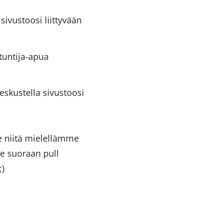
ivustoosi liittyvään
ntuntija-apua
keskustella sivustoosi
e niitä mielellämme
le suoraan pull
)