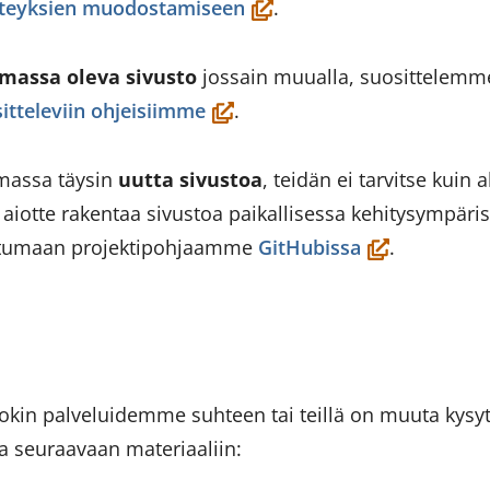
(öppnas
teyksien muodostamiseen
.
tjänst)
i
ett
massa oleva sivusto
jossain muualla, suosittelemm
nytt
(öppnas
sitteleviin ohjeisiimme
.
fönster,
i
du
ett
amassa täysin
uutta sivustoa
, teidän ei tarvitse kuin 
flyttar
nytt
aiotte rakentaa sivustoa paikallisessa kehitysympäris
till
fönster,
(öppnas
stumaan projektipohjaamme
GitHubissa
.
en
du
i
annan
flyttar
ett
tjänst)
till
nytt
en
fönster,
 jokin palveluidemme suhteen tai teillä on muuta kysy
annan
du
aa seuraavaan materiaaliin:
tjänst)
flyttar
till