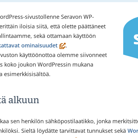
ordPress-sivustollenne Seravon WP-
ttäin iloisia siitä, että olette päättäneet
allintaamme, sekä ottamaan käyttöön
(öppnas
kattavat ominaisuudet
.
i
uston käyttöönottoa olemme siivonneet
ett
is koko joukon WordPressin mukana
nytt
ua esimerkkisisältöä.
fönster,
du
tä alkuun
flyttar
till
akaa sen henkilön sähköpostilaatikko, jonka merkitsitt
en
ilöksi. Sieltä löydätte tarvittavat tunnukset sekä
Wor
annan