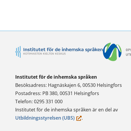
Twitterissä
LinkedInissä
WhatsApi
Faceb
Institutet för de inhemska språken
Besöksadress: Hagnäskajen 6, 00530 Helsingfors
Postadress: PB 380, 00531 Helsingfors
Telefon: 0295 331 000
Institutet för de inhemska språken är en del av
(du
Utbildningsstyrelsen (UBS)
.
flyttar