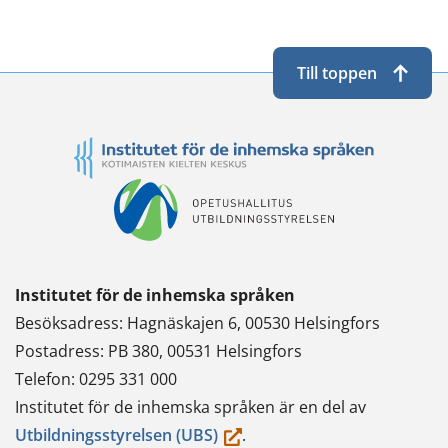
Twitterissä
LinkedInissä
WhatsApissa
Facebookissa
Till toppen
Institutet för de inhemska språken
Besöksadress: Hagnäskajen 6, 00530 Helsingfors
Postadress: PB 380, 00531 Helsingfors
Telefon: 0295 331 000
Institutet för de inhemska språken är en del av
(du
Utbildningsstyrelsen (UBS)
.