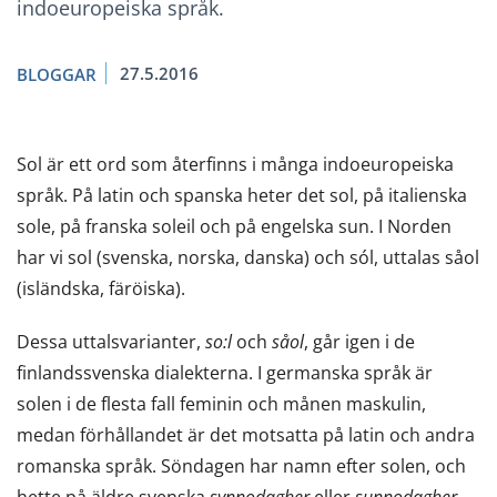
indoeuropeiska språk.
27.5.2016
BLOGGAR
Sol är ett ord som återfinns i många indoeuropeiska
språk. På latin och spanska heter det sol, på italienska
sole, på franska soleil och på engelska sun. I Norden
har vi sol (svenska, norska, danska) och sól, uttalas såol
(isländska, färöiska).
Dessa uttalsvarianter,
so:l
och
såol
, går igen i de
finlandssvenska dialekterna. I germanska språk är
solen i de flesta fall feminin och månen maskulin,
medan förhållandet är det motsatta på latin och andra
romanska språk. Söndagen har namn efter solen, och
hette på äldre svenska
synnodagher
eller
sunnodagher
.