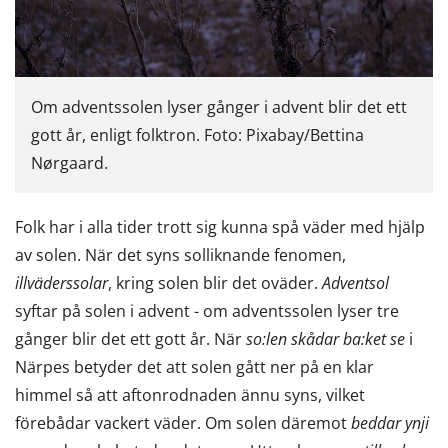
Om adventssolen lyser gånger i advent blir det ett
gott år, enligt folktron. Foto: Pixabay/Bettina
Nørgaard.
Folk har i alla tider trott sig kunna spå väder med hjälp
av solen. När det syns solliknande fenomen,
illväderssolar
, kring solen blir det oväder.
Adventsol
syftar på solen i advent - om adventssolen lyser tre
gånger blir det ett gott år. När
so:len skådar ba:ket se
i
Närpes betyder det att solen gått ner på en klar
himmel så att aftonrodnaden ännu syns, vilket
förebådar vackert väder. Om solen däremot
beddar ynji