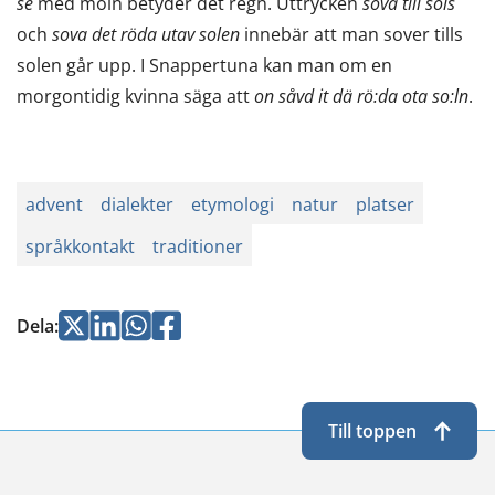
se
med moln betyder det regn. Uttrycken
sova till sols
och
sova det röda utav solen
innebär att man sover tills
solen går upp. I Snappertuna kan man om en
morgontidig kvinna säga att
on såvd it dä rö:da ota so:ln
.
advent
dialekter
etymologi
natur
platser
språkkontakt
traditioner
Jaa
Jaa
Jaa
Jaa
Dela
:
Twitterissä
LinkedInissä
WhatsApissa
Facebookissa
Till toppen