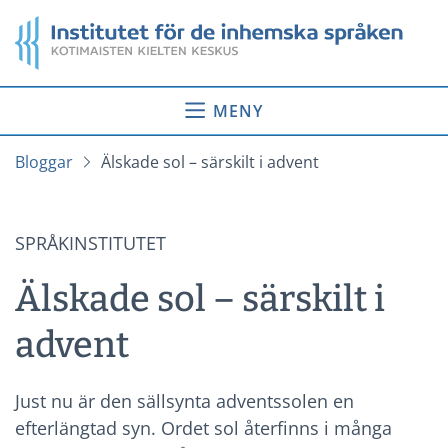
Gå
Startsida
till
innehåll
MENY
Bloggar
Älskade sol – särskilt i advent
SPRÅKINSTITUTET
Älskade sol – särskilt i
advent
Just nu är den sällsynta adventssolen en
efterlängtad syn. Ordet sol återfinns i många