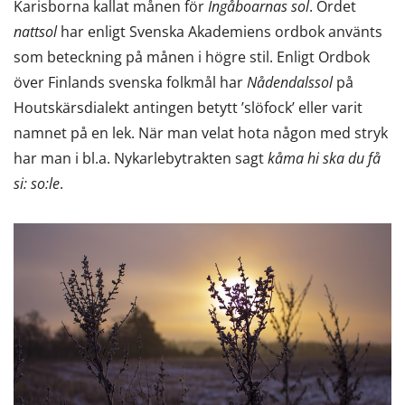
Karisborna kallat månen för
Ingåboarnas sol
. Ordet
nattsol
har enligt Svenska Akademiens ordbok använts
som beteckning på månen i högre stil. Enligt Ordbok
över Finlands svenska folkmål har
Nådendalssol
på
Houtskärsdialekt antingen betytt ’slöfock’ eller varit
namnet på en lek. När man velat hota någon med stryk
har man i bl.a. Nykarlebytrakten sagt
kåma hi ska du få
si: so:le
.