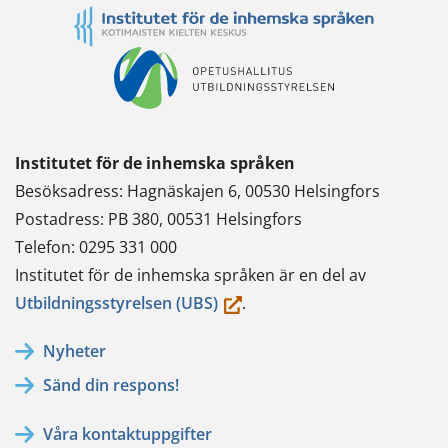
Institutet för de inhemska språken
Besöksadress: Hagnäskajen 6, 00530 Helsingfors
Postadress: PB 380, 00531 Helsingfors
Telefon: 0295 331 000
Institutet för de inhemska språken är en del av
(du
Utbildningsstyrelsen (UBS)
.
flyttar
Nyheter
till
Sänd din respons!
en
annan
Våra kontaktuppgifter
tjänst)