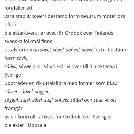
förefaller att
vara stabilt;
sovlet
i bestämd form neutrum möter oss
ofta i
dialektarkiven. I arkivet för Ordbok över Finlands
svenska folkmål finns
uttalsformerna
såvel, såväl, sååväl, såvvel
och i bestämd
form
såvli,
sååvli, såvvle
eller
såole
. Går vi över till dialekterna i
Sverige
uppträder en rik uttalsflora med former som bl.a.:
såvvel, sååvel, suggel,
söggul, sujel, söiel, sugl, sauvel, sååjel
och
suul
, vilket
framgår
av en kontroll i arkivet för Ordbok över Sveriges
dialekter i Uppsala.