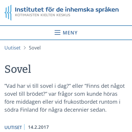
Gå
Startsida
till
innehåll
MENY
Uutiset
Sovel
Sovel
”Vad har vi till sovel i dag?” eller ”Finns det något
sovel till brödet?” var frågor som kunde höras
före middagen eller vid frukostbordet runtom i
södra Finland för några decennier sedan.
14.2.2017
UUTISET