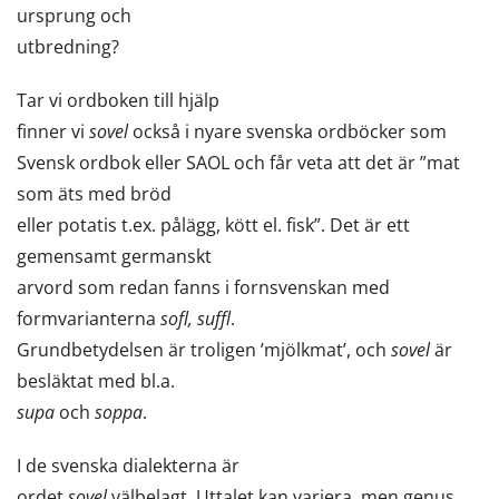
ursprung och
utbredning?
Tar vi ordboken till hjälp
finner vi
sovel
också i nyare svenska ordböcker som
Svensk ordbok eller SAOL och får veta att det är ”mat
som äts med bröd
eller potatis t.ex. pålägg, kött el. fisk”. Det är ett
gemensamt germanskt
arvord som redan fanns i fornsvenskan med
formvarianterna
sofl, suffl
.
Grundbetydelsen är troligen ’mjölkmat’, och
sovel
är
besläktat med bl.a.
supa
och
soppa
.
I de svenska dialekterna är
ordet
sovel
välbelagt. Uttalet kan variera, men genus