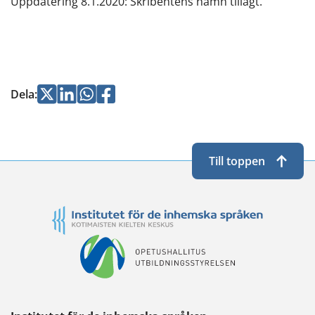
Uppdatering 8.1.2020: Skribentens namn tillagt.
Jaa
Jaa
Jaa
Jaa
Dela
:
Twitterissä
LinkedInissä
WhatsApissa
Facebookissa
Till toppen