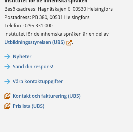
Institutet för de inhemska språken
Besöksadress: Hagnäskajen 6, 00530 Helsingfors
Postadress: PB 380, 00531 Helsingfors
Telefon: 0295 331 000
Institutet för de inhemska språken är en del av
(du
Utbildningsstyrelsen (UBS)
.
flyttar
Nyheter
till
Sänd din respons!
en
annan
Våra kontaktuppgifter
tjänst)
Kontakt och fakturering (UBS)
Prislista (UBS)