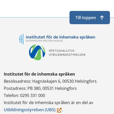
Twitterissä
LinkedInissä
WhatsApissa
Facebookissa
Till toppen
Institutet för de inhemska språken
Besöksadress: Hagnäskajen 6, 00530 Helsingfors
Postadress: PB 380, 00531 Helsingfors
Telefon: 0295 331 000
Institutet för de inhemska språken är en del av
(du
Utbildningsstyrelsen (UBS)
.