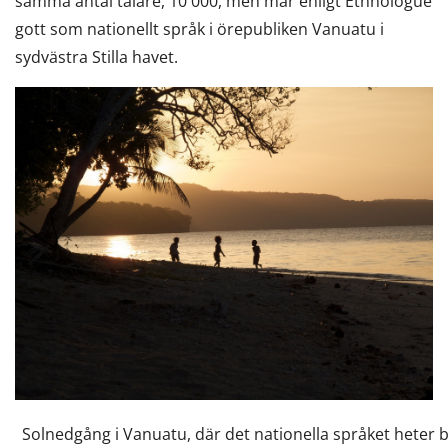
samma antal talare, 10 000, men mår enligt Ethnologue
gott som nationellt språk i örepubliken Vanuatu i
sydvästra Stilla havet.
Solnedgång i Vanuatu, där det nationella språket heter b