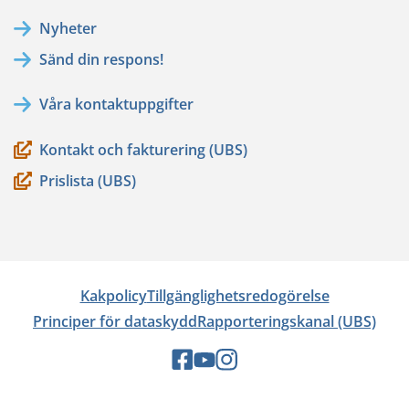
flyttar
Nyheter
till
Sänd din respons!
en
annan
Våra kontaktuppgifter
tjänst)
Kontakt och fakturering (UBS)
Prislista (UBS)
Kakpolicy
Tillgänglighetsredogörelse
Principer för dataskydd
Rapporteringskanal (UBS)
Sociala
Sociala
Sociala
medier:
medier:
medier: