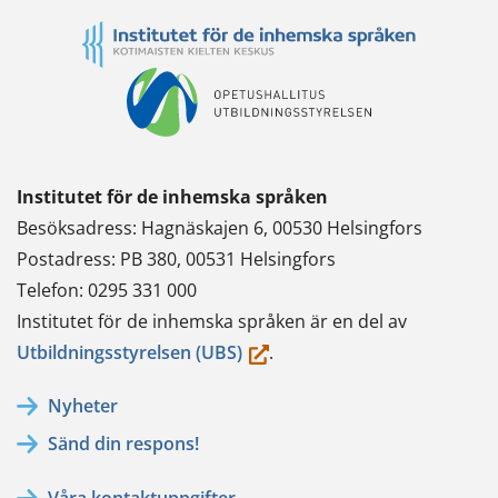
Institutet för de inhemska språken
Besöksadress: Hagnäskajen 6, 00530 Helsingfors
Postadress: PB 380, 00531 Helsingfors
Telefon: 0295 331 000
Institutet för de inhemska språken är en del av
(du
Utbildningsstyrelsen (UBS)
.
flyttar
Nyheter
till
Sänd din respons!
en
annan