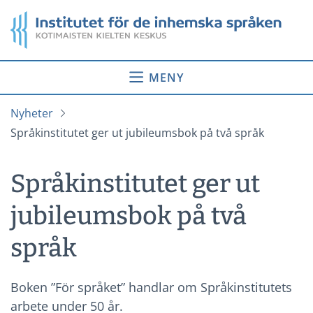
Gå
Startsida
till
innehåll
MENY
Nyheter
Språkinstitutet ger ut jubileumsbok på två språk
Språkinstitutet ger ut
jubileumsbok på två
språk
Boken ”För språket” handlar om Språkinstitutets
arbete under 50 år.