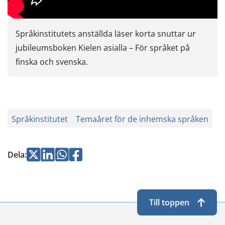
Språkinstitutets anställda läser korta snuttar ur
jubileumsboken Kielen asialla – För språket på
finska och svenska.
Språkinstitutet
Temaåret för de inhemska språken
Jaa
Jaa
Jaa
Jaa
Dela
:
Twitterissä
LinkedInissä
WhatsApissa
Facebookissa
Till toppen