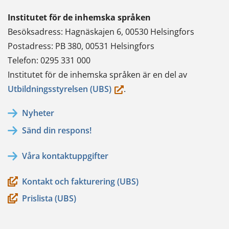
Institutet för de inhemska språken
Besöksadress: Hagnäskajen 6, 00530 Helsingfors
Postadress: PB 380, 00531 Helsingfors
Telefon: 0295 331 000
Institutet för de inhemska språken är en del av
(du
Utbildningsstyrelsen (UBS)
.
flyttar
Nyheter
till
Sänd din respons!
en
annan
Våra kontaktuppgifter
tjänst)
Kontakt och fakturering (UBS)
Prislista (UBS)