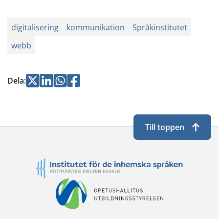
digitalisering
kommunikation
Språkinstitutet
webb
Jaa
Jaa
Jaa
Jaa
Dela
:
Twitterissä
LinkedInissä
WhatsApissa
Facebookissa
Till toppen