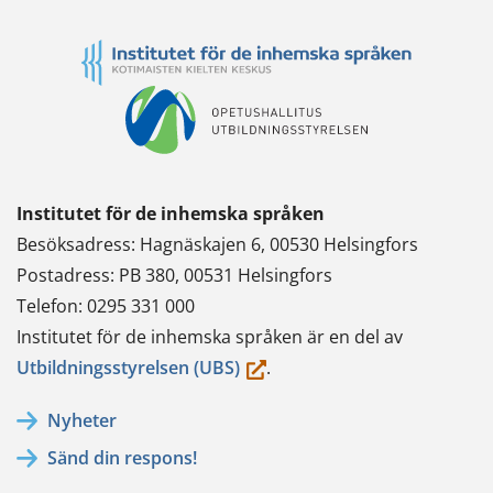
Institutet för de inhemska språken
Besöksadress: Hagnäskajen 6, 00530 Helsingfors
Postadress: PB 380, 00531 Helsingfors
Telefon: 0295 331 000
Institutet för de inhemska språken är en del av
(du
Utbildningsstyrelsen (UBS)
.
flyttar
Nyheter
till
Sänd din respons!
en
annan