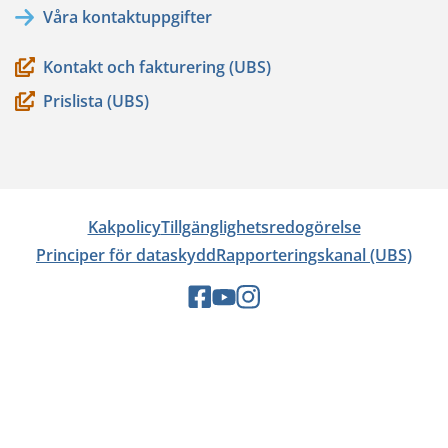
Våra kontaktuppgifter
tjänst)
Kontakt och fakturering (UBS)
Prislista (UBS)
Kakpolicy
Tillgänglighetsredogörelse
Principer för dataskydd
Rapporteringskanal (UBS)
Sociala
Sociala
Sociala
medier:
medier:
medier:
facebook
youtube
instagram