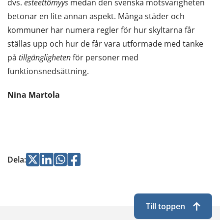
dvs.
esteettömyys
medan den svenska motsvarigheten
betonar en lite annan aspekt. Många städer och
kommuner har numera regler för hur skyltarna får
ställas upp och hur de får vara utformade med tanke
på
tillgängligheten
för personer med
funktionsnedsättning.
Nina Martola
Jaa
Jaa
Jaa
Jaa
Dela
:
Twitterissä
LinkedInissä
WhatsApissa
Facebookissa
Till toppen