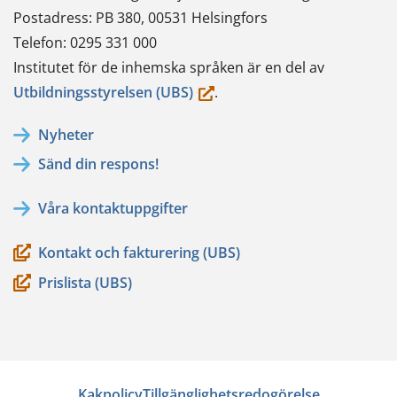
Postadress: PB 380, 00531 Helsingfors
Telefon: 0295 331 000
Institutet för de inhemska språken är en del av
(du
Utbildningsstyrelsen (UBS)
.
flyttar
Nyheter
till
Sänd din respons!
en
annan
Våra kontaktuppgifter
tjänst)
Kontakt och fakturering (UBS)
Prislista (UBS)
Kakpolicy
Tillgänglighetsredogörelse