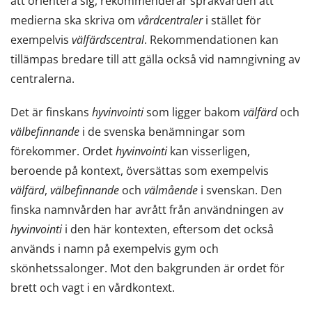
att orientera sig, rekommenderar språkvården att
medierna ska skriva om
vårdcentraler
i stället för
exempelvis
välfärdscentral
. Rekommendationen kan
tillämpas bredare till att gälla också vid namngivning av
centralerna.
Det är finskans
hyvinvointi
som ligger bakom
välfärd
och
välbefinnande
i de svenska benämningar som
förekommer. Ordet
hyvinvointi
kan visserligen,
beroende på kontext, översättas som exempelvis
välfärd
,
välbefinnande
och
välmående
i svenskan. Den
finska namnvården har avrått från användningen av
hyvinvointi
i den här kontexten, eftersom det också
används i namn på exempelvis gym och
skönhetssalonger. Mot den bakgrunden är ordet för
brett och vagt i en vårdkontext.