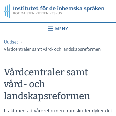
Gå
Startsida
till
innehåll
MENY
Uutiset
Vårdcentraler samt vård- och landskapsreformen
Vårdcentraler samt
vård- och
landskapsreformen
I takt med att vårdreformen framskrider dyker det