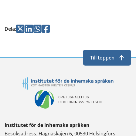
Jaa
Jaa
Jaa
Jaa
Dela
:
Twitterissä
LinkedInissä
WhatsApissa
Facebookissa
Till toppen
Institutet för de inhemska språken
Besöksadress: Hagnäskajen 6, 00530 Helsingfors