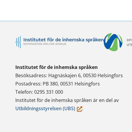
Twitterissä
LinkedInissä
WhatsApi
Faceb
Institutet för de inhemska språken
Besöksadress: Hagnäskajen 6, 00530 Helsingfors
Postadress: PB 380, 00531 Helsingfors
Telefon: 0295 331 000
Institutet för de inhemska språken är en del av
(du
Utbildningsstyrelsen (UBS)
.
flyttar
till