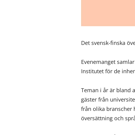
Det svensk-finska öv
Evenemanget samlar ö
Institutet för de inh
Teman i år är bland an
gäster från universi
från olika branscher 
översättning och spr