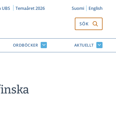
m UBS
Temaåret 2026
Suomi
English
SÖK
ORDBÖCKER
AKTUELLT
k
Ordböcker
Aktuellt
or
undersidor
undersi
finska