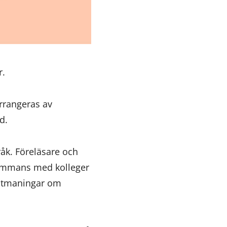
r.
rrangeras av
d.
pråk. Föreläsare och
sammans med kolleger
h utmaningar om