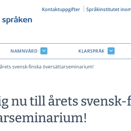
Kontaktuppgifter
Språkinstitutet ino
NAMNVÅRD
KLARSPRÅK
Namnvård
Klarsprå
r
undersidor
undersid
l årets svensk-finska översättarseminarium!
g nu till årets svensk-
tarseminarium!