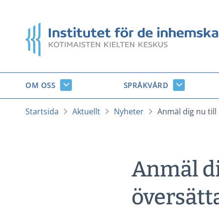
Gå
till
Startsida
innehåll
OM OSS
SPRÅKVÅRD
Om
Språkvård
oss
undersido
undersidor
Startsida
Aktuellt
Nyheter
Anmäl dig nu til
Anmäl di
översät