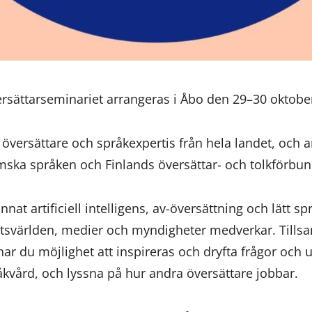
ersättarseminariet arrangeras i Åbo den 29–30 oktobe
versättare och språkexpertis från hela landet, och a
emska språken och Finlands översättar- och tolkförbun
nat artificiell intelligens, av-översättning och lätt s
tetsvärlden, medier och myndigheter medverkar. Till
har du möjlighet att inspireras och dryfta frågor oc
åkvård, och lyssna på hur andra översättare jobbar.