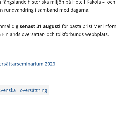
n fängslande historiska miljön på Hotell Kakola – och
i en rundvandring i samband med dagarna.
nmäl dig
senast 31 augusti
för bästa pris! Mer info
å Finlands översättar- och tolkförbunds webbplats.
versättarseminarium 2026
svenska
översättning