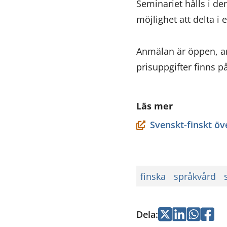
Seminariet hålls i de
möjlighet att delta 
Anmälan är öppen, a
prisuppgifter finns p
Läs mer
Svenskt-finskt ö
finska
språkvård
Dela
:
Jaa
Jaa
Jaa
Jaa