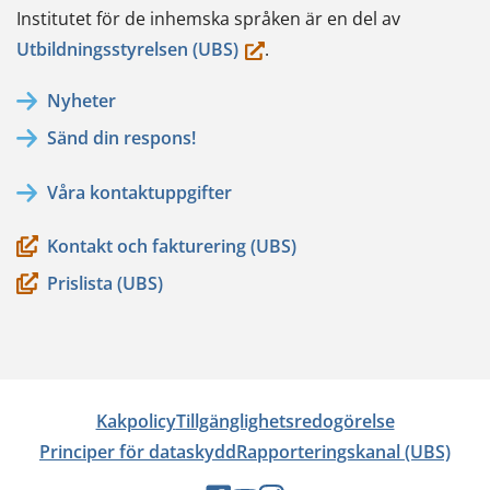
Institutet för de inhemska språken är en del av
(du
Utbildningsstyrelsen (UBS)
.
flyttar
Nyheter
till
Sänd din respons!
en
annan
Våra kontaktuppgifter
tjänst)
Kontakt och fakturering (UBS)
Prislista (UBS)
Kakpolicy
Tillgänglighetsredogörelse
Principer för dataskydd
Rapporteringskanal (UBS)