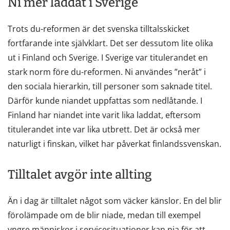
Ni mer laddat i Sverige
Trots du-reformen är det svenska tilltalsskicket
fortfarande inte självklart. Det ser dessutom lite olika
ut i Finland och Sverige. I Sverige var titulerandet en
stark norm före du-reformen. Ni användes ”neråt” i
den sociala hierarkin, till personer som saknade titel.
Därför kunde niandet uppfattas som nedlåtande. I
Finland har niandet inte varit lika laddat, eftersom
titulerandet inte var lika utbrett. Det är också mer
naturligt i finskan, vilket har påverkat finlandssvenskan.
Tilltalet avgör inte allting
Än i dag är tilltalet något som väcker känslor. En del blir
förolämpade om de blir niade, medan till exempel
yngre människor i servicesituationer kan nia för att