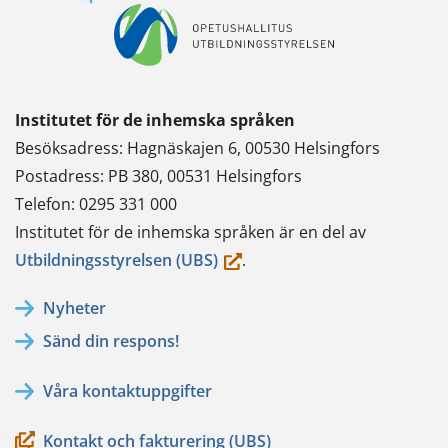
Institutet för de inhemska språken
Besöksadress: Hagnäskajen 6, 00530 Helsingfors
Postadress: PB 380, 00531 Helsingfors
Telefon: 0295 331 000
Institutet för de inhemska språken är en del av
(du
Utbildningsstyrelsen (UBS)
.
flyttar
Nyheter
till
Sänd din respons!
en
annan
Våra kontaktuppgifter
tjänst)
Kontakt och fakturering (UBS)