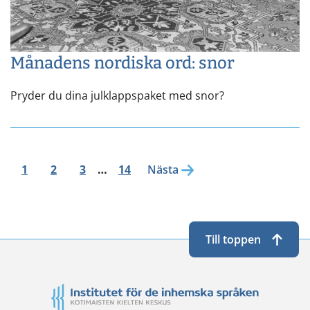
Månadens nordiska ord: snor
Pryder du dina julklappspaket med snor?
1
2
3
…
14
Nästa
Till toppen