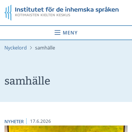
Gå
Startsida
till
innehåll
MENY
Nyckelord
samhälle
samhälle
17.6.2026
NYHETER