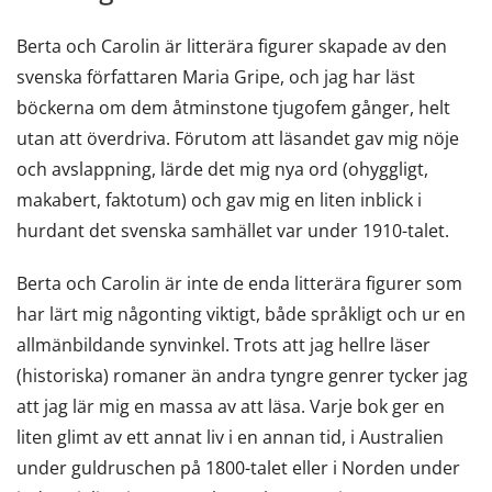
Berta och Carolin är litterära figurer skapade av den
svenska författaren Maria Gripe, och jag har läst
böckerna om dem åtminstone tjugofem gånger, helt
utan att överdriva. Förutom att läsandet gav mig nöje
och avslappning, lärde det mig nya ord (ohyggligt,
makabert, faktotum) och gav mig en liten inblick i
hurdant det svenska samhället var under 1910-talet.
Berta och Carolin är inte de enda litterära figurer som
har lärt mig någonting viktigt, både språkligt och ur en
allmänbildande synvinkel. Trots att jag hellre läser
(historiska) romaner än andra tyngre genrer tycker jag
att jag lär mig en massa av att läsa. Varje bok ger en
liten glimt av ett annat liv i en annan tid, i Australien
under guldruschen på 1800-talet eller i Norden under