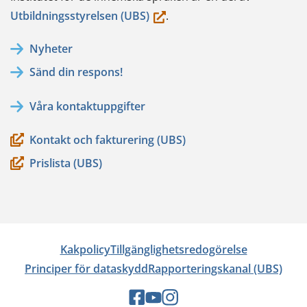
(du
Utbildningsstyrelsen (UBS)
.
flyttar
Nyheter
till
Sänd din respons!
en
annan
Våra kontaktuppgifter
tjänst)
Kontakt och fakturering (UBS)
Prislista (UBS)
Kakpolicy
Tillgänglighetsredogörelse
Principer för dataskydd
Rapporteringskanal (UBS)
Sociala
Sociala
Sociala