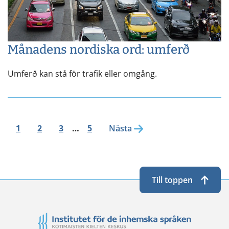
Månadens nordiska ord: umferð
Umferð kan stå för trafik eller omgång.
1
2
3
…
5
Nästa
Till toppen