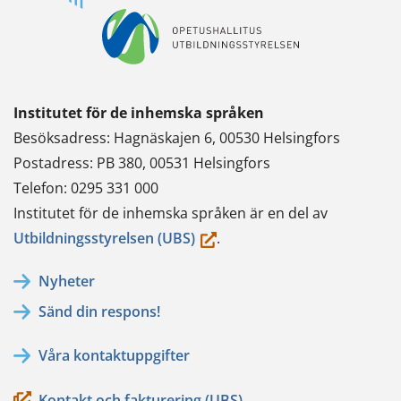
Institutet för de inhemska språken
Besöksadress: Hagnäskajen 6, 00530 Helsingfors
Postadress: PB 380, 00531 Helsingfors
Telefon: 0295 331 000
Institutet för de inhemska språken är en del av
(du
Utbildningsstyrelsen (UBS)
.
flyttar
Nyheter
till
Sänd din respons!
en
annan
Våra kontaktuppgifter
tjänst)
Kontakt och fakturering (UBS)