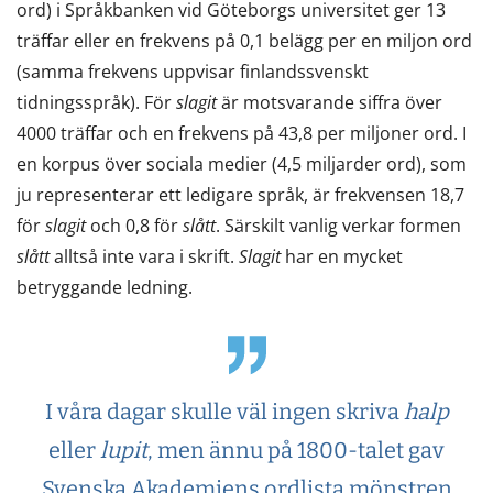
ord) i Språkbanken vid Göteborgs universitet ger 13
träffar eller en frekvens på 0,1 belägg per en miljon ord
(samma frekvens uppvisar finlandssvenskt
tidningsspråk). För
slagit
är motsvarande siffra över
4000 träffar och en frekvens på 43,8 per miljoner ord. I
en korpus över sociala medier (4,5 miljarder ord), som
ju representerar ett ledigare språk, är frekvensen 18,7
för
slagit
och 0,8 för
slått
. Särskilt vanlig verkar formen
slått
alltså inte vara i skrift.
Slagit
har en mycket
betryggande ledning.
I våra dagar skulle väl ingen skriva
halp
eller
lupit
, men ännu på 1800-talet gav
Svenska Akademiens ordlista mönstren