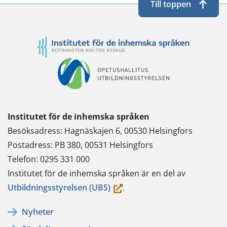
Till toppen
Institutet för de inhemska språken
Besöksadress: Hagnäskajen 6, 00530 Helsingfors
Postadress: PB 380, 00531 Helsingfors
Telefon: 0295 331 000
Institutet för de inhemska språken är en del av
(du
Utbildningsstyrelsen (UBS)
.
flyttar
Nyheter
till