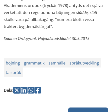
Akademiens ordbok (tryckår 1978) antyds det i själva
verket att den regelbundna böjningen
slådde, slått
skulle vara på tillbakagång: ”numera blott i vissa
trakter, bygdemålsfärgat”.
Spalten Ordagrant, Hufvudstadsbladet 30.5.2015
böjning
grammatik
samhälle
språkutveckling
talspråk
Jaa
Jaa
Jaa
Jaa
Dela
:
Twitterissä
LinkedInissä
WhatsApissa
Facebookissa