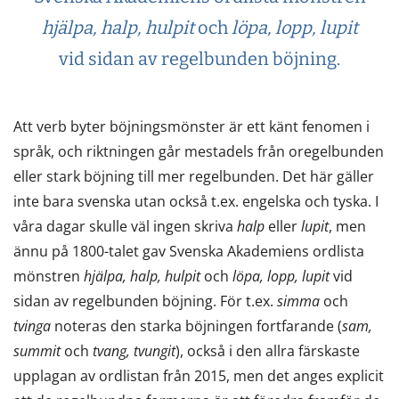
hjälpa, halp, hulpit
och
löpa, lopp, lupit
vid sidan av regelbunden böjning.
Att verb byter böjningsmönster är ett känt fenomen i
språk, och riktningen går mestadels från oregelbunden
eller stark böjning till mer regelbunden. Det här gäller
inte bara svenska utan också t.ex. engelska och tyska. I
våra dagar skulle väl ingen skriva
halp
eller
lupit
, men
ännu på 1800-talet gav Svenska Akademiens ordlista
mönstren
hjälpa, halp, hulpit
och
löpa, lopp, lupit
vid
sidan av regelbunden böjning. För t.ex.
simma
och
tvinga
noteras den starka böjningen fortfarande (
sam,
summit
och
tvang, tvungit
), också i den allra färskaste
upplagan av ordlistan från 2015, men det anges explicit