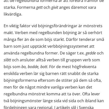
att de regelbundna formerna är att föredra framför de
starka. Formerna
gett
och
givit
anges däremot vara
likvärdiga.
En viktig faktor vid böjningsförändringar är mönstrets
makt. Verben med regelbunden böjning är så oerhört
många fler än de som böjs starkt. Därför tenderar små
barn som just upptäckt verbböjningssystemet att
använda regelbundna former. De säger t.ex.
gedde
och
slått
och ansluter alltså verben till gruppen verb som
böjs som
bo, bodde, bott
. För de mest högfrekventa
enskilda verben lär sig barnen rätt snabbt de starka
böjningsformerna eftersom de stöter på dem så ofta,
men för de något mindre vanliga verben kan det
regelbundna mönstret komma att ta över. Ofta lever
två böjningsmönster länge sida vid sida och ibland kan
fördelningen vara regional. I artikeln
slå
i Svenska