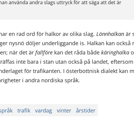
n använda andra slags uttryck för att säga att det är
har en rad ord för halkor av olika slag.
Lönnhalkan
är s
ager nysnö döljer underliggande is. Halkan kan också r
nen; när det är
fallföre
kan det råda både
käringhalka
o
räffas inte bara i stan utan också på landet, efterso
nderlaget för trafikanten. I österbottnisk dialekt kan
igheter i andra nordiska språk.
språk
trafik
vardag
vinter
årstider