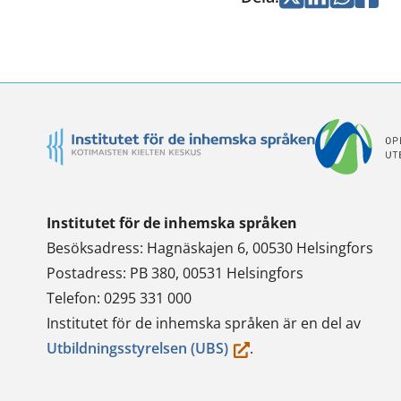
Twitterissä
LinkedInissä
WhatsApi
Faceb
Institutet för de inhemska språken
Besöksadress: Hagnäskajen 6, 00530 Helsingfors
Postadress: PB 380, 00531 Helsingfors
Telefon: 0295 331 000
Institutet för de inhemska språken är en del av
(du
Utbildningsstyrelsen (UBS)
.
flyttar
till