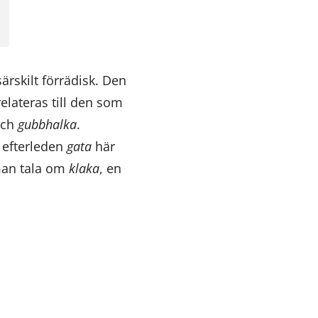
ärskilt förrädisk. Den
elateras till den som
ch
gubbhalka
.
m efterleden
gata
här
 man tala om
klaka
, en