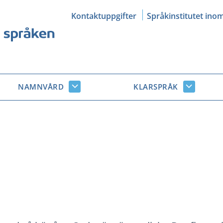
Kontaktuppgifter
Språkinstitutet ino
NAMNVÅRD
KLARSPRÅK
Namnvård
Klarsprå
r
undersidor
undersid