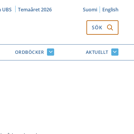
m UBS
Temaåret 2026
Suomi
English
SÖK
ORDBÖCKER
AKTUELLT
k
Ordböcker
Aktuellt
or
undersidor
undersi