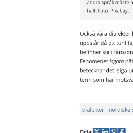
andra språk måste ma
halt. Foto: Pixabay.
Också våra dialekter 
uppstår då ett tunt l
befinner sig i farozo
Fenomenet
isgata
påt
betecknar det isiga u
term som har motsvar
dialekter
nordiska 
Dela
:
Jaa
Jaa
Jaa
Jaa