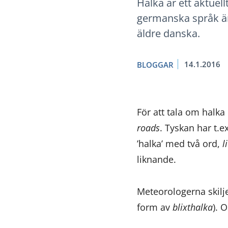
Halka är ett aktuell
germanska språk än 
äldre danska.
14.1.2016
BLOGGAR
För att tala om halk
roads
. Tyskan har t.
’halka’ med två ord,
l
liknande.
Meteorologerna skilj
form av
blixthalka
). 