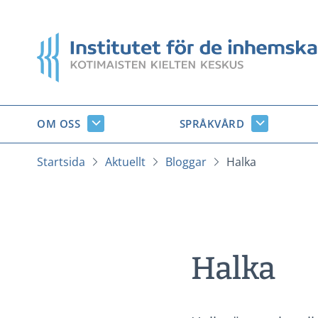
Gå
till
Startsida
innehåll
OM OSS
SPRÅKVÅRD
Om
Språkvård
oss
undersido
undersidor
Startsida
Aktuellt
Bloggar
Halka
Halka