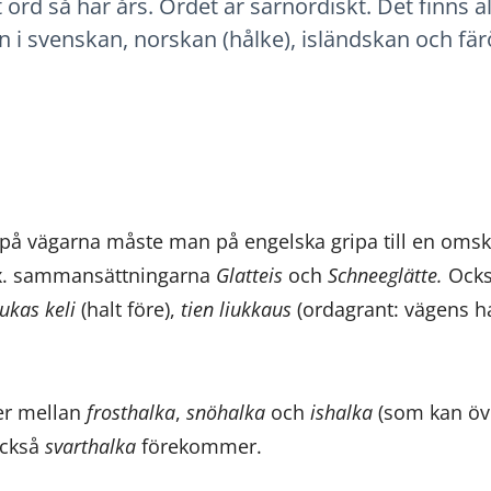
t ord så här års. Ordet är särnordiskt. Det finns al
i svenskan, norskan (hålke), isländskan och färö
a på vägarna måste man på engelska gripa till en omsk
ex. sammansättningarna
Glatteis
och
Schneeglätte.
Ocks
iukas keli
(halt före),
tien liukkaus
(ordagrant: vägens ha
er mellan
frosthalka
,
snöhalka
och
ishalka
(som kan öve
Också
svarthalka
förekommer.