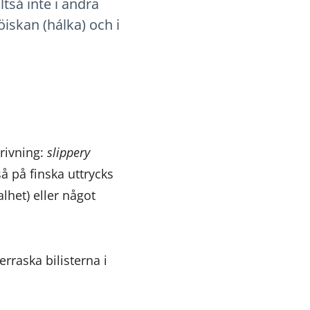
ltså inte i andra
iskan (hálka) och i
rivning:
slippery
å på finska uttrycks
lhet) eller något
rraska bilisterna i