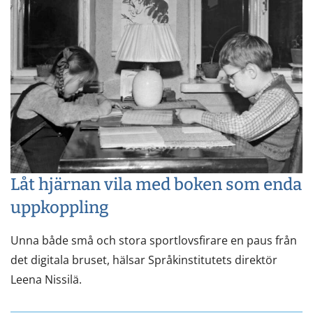
Låt hjärnan vila med boken som enda
uppkoppling
Unna både små och stora sportlovsfirare en paus från
det digitala bruset, hälsar Språkinstitutets direktör
Leena Nissilä.