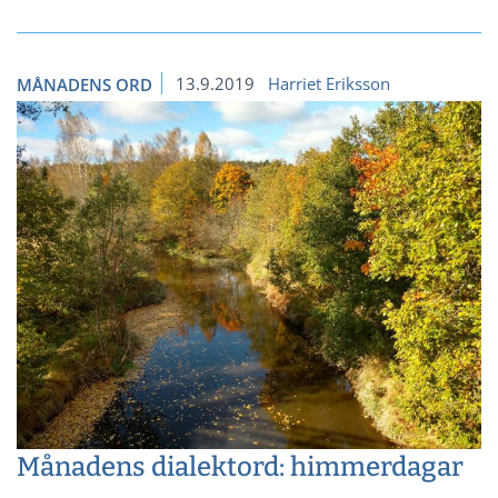
13.9.2019
Harriet Eriksson
MÅNADENS ORD
Månadens dialektord: himmerdagar