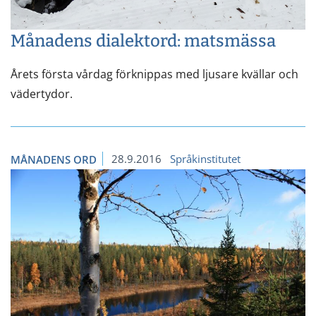
Månadens dialektord: matsmässa
Årets första vårdag förknippas med ljusare kvällar och
vädertydor.
28.9.2016
Språkinstitutet
MÅNADENS ORD