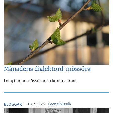
Månadens dialektord: mössöra
I maj börjar mössöronen komma fram.
13.2.2025
Leena Nissilä
BLOGGAR