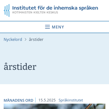
Gå
Startsida
till
innehåll
MENY
Nyckelord
årstider
årstider
15.5.2025
Språkinstitutet
MÅNADENS ORD