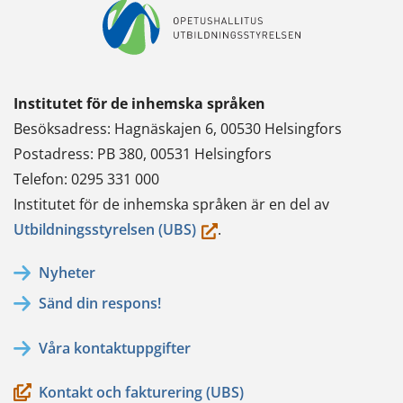
Institutet för de inhemska språken
Besöksadress: Hagnäskajen 6, 00530 Helsingfors
Postadress: PB 380, 00531 Helsingfors
Telefon: 0295 331 000
Institutet för de inhemska språken är en del av
(du
Utbildningsstyrelsen (UBS)
.
flyttar
Nyheter
till
Sänd din respons!
en
annan
Våra kontaktuppgifter
tjänst)
Kontakt och fakturering (UBS)