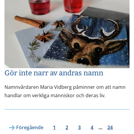
Gör inte narr av andras namn
Namnvårdaren Maria Vidberg påminner om att namn
handlar om verkliga människor och deras liv.
Föregående
1
2
3
4
…
24