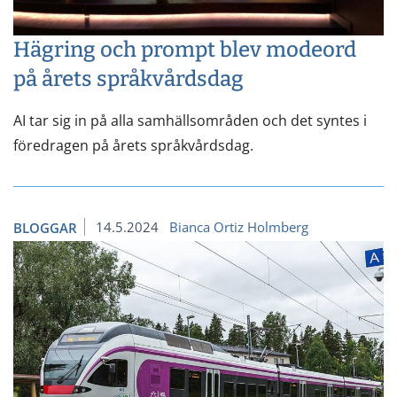
Hägring och prompt blev modeord
på årets språkvårdsdag
AI tar sig in på alla samhällsområden och det syntes i
föredragen på årets språkvårdsdag.
14.5.2024
Bianca Ortiz Holmberg
BLOGGAR