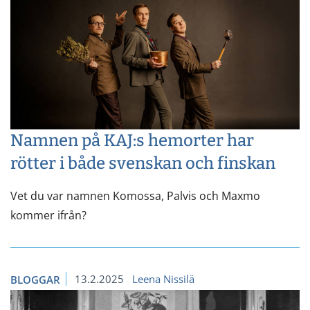
Namnen på KAJ:s hemorter har
rötter i både svenskan och finskan
Vet du var namnen Komossa, Palvis och Maxmo
kommer ifrån?
13.2.2025
Leena Nissilä
BLOGGAR