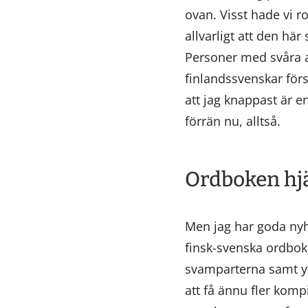
ovan. Visst hade vi r
allvarligt att den hä
Personer med svåra al
finlandssvenskar förs
att jag knappast är 
förrän nu, alltså.
Ordboken hj
Men jag har goda nyhe
finsk-svenska ordboke
svamparterna samt y
att få ännu fler komp