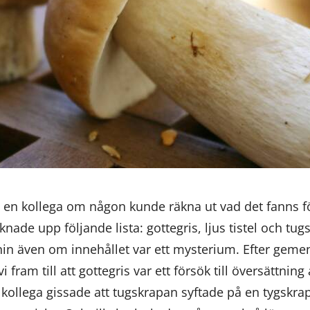
en kollega om någon kunde räkna ut vad det fanns f
knade upp följande lista: gottegris, ljus tistel och tu
nin även om innehållet var ett mysterium. Efter geme
fram till att gottegris var ett försök till översättning 
g kollega gissade att tugskrapan syftade på en tygskr