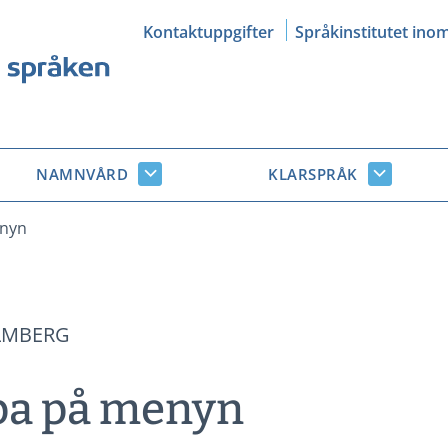
Kontaktuppgifter
Språkinstitutet ino
NAMNVÅRD
KLARSPRÅK
Namnvård
Klarsprå
r
undersidor
undersid
enyn
LMBERG
pa på menyn