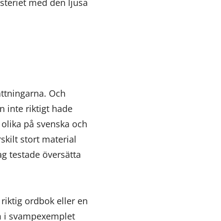
ysteriet med den ljusa
ättningarna. Och
 inte riktigt hade
t olika på svenska och
kilt stort material
jag testade översätta
iktig ordbok eller en
om i svampexemplet