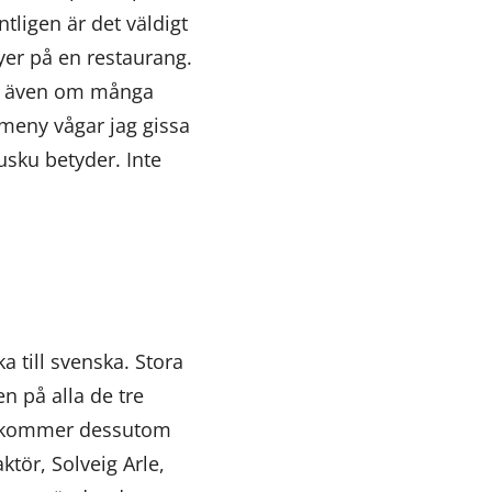
tligen är det väldigt
nyer på en restaurang.
Och även om många
n meny vågar jag gissa
usku betyder. Inte
 till svenska. Stora
n på alla de tre
na kommer dessutom
tör, Solveig Arle,