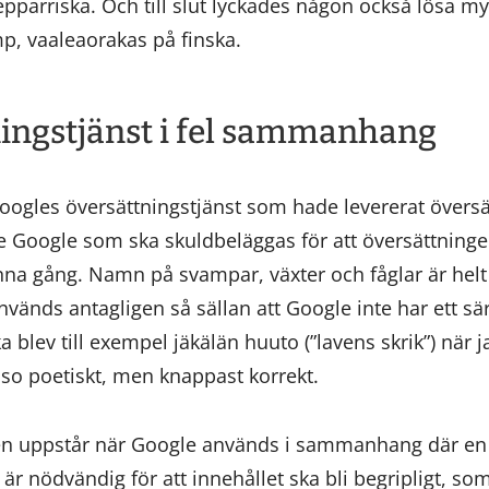
epparriska. Och till slut lyckades någon också lösa m
mp, vaaleaorakas på finska.
ningstjänst i fel sammanhang
Googles översättningstjänst som hade levererat övers
nte Google som ska skuldbeläggas för att översättningen
denna gång. Namn på svampar, växter och fåglar är hel
änds antagligen så sällan att Google inte har ett särs
ka blev till exempel jäkälän huuto (”lavens skrik”) när 
sso poetiskt, men knappast korrekt.
n uppstår när Google används i sammanhang där en r
är nödvändig för att innehållet ska bli begripligt, s