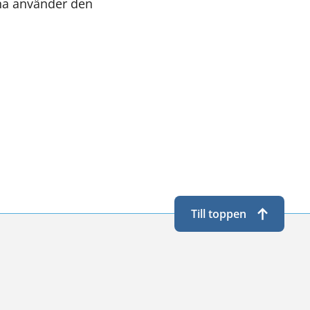
na använder den
Till toppen