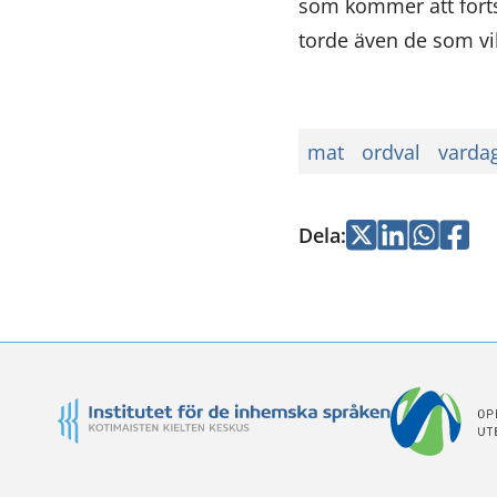
som kommer att fort
torde även de som vil
mat
ordval
varda
Dela
:
Jaa
Jaa
Jaa
Jaa
Twitterissä
LinkedInissä
WhatsApi
Faceb