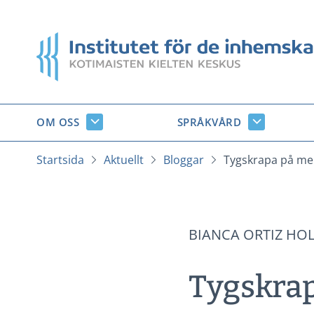
Gå
till
Startsida
innehåll
OM OSS
SPRÅKVÅRD
Om
Språkvård
oss
undersido
undersidor
Startsida
Aktuellt
Bloggar
Tygskrapa på m
BIANCA ORTIZ HO
Tygskra