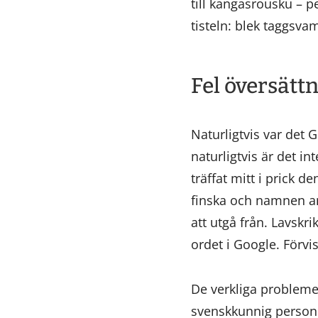
till kangasrousku – p
tisteln: blek taggsva
Fel översätt
Naturligtvis var det 
naturligtvis är det i
träffat mitt i prick 
finska och namnen anv
att utgå från. Lavskri
ordet i Google. Förvi
De verkliga probleme
svenskkunnig person 