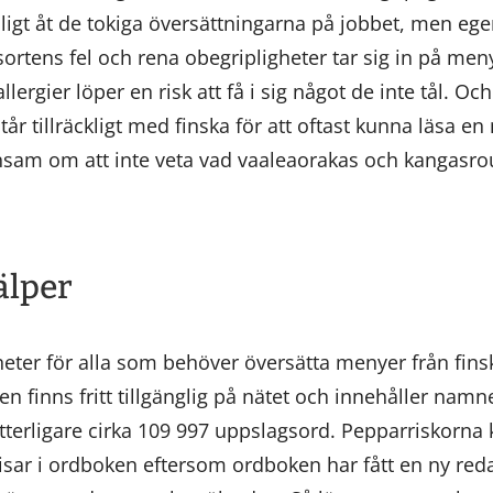
oligt åt de tokiga översättningarna på jobbet, men egen
r sortens fel och rena obegripligheter tar sig in på me
lergier löper en risk att få i sig något de inte tål. 
tår tillräckligt med finska för att oftast kunna läsa e
ensam om att inte veta vad vaaleaorakas och kangasro
älper
ter för alla som behöver översätta menyer från finska
n finns fritt tillgänglig på nätet och innehåller namne
tterligare cirka 109 997 uppslagsord. Pepparriskor
isar i ordboken eftersom ordboken har fått en ny redak