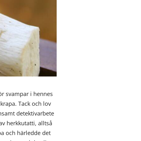
ör svampar i hennes
gskrapa. Tack och lov
nsamt detektivarbete
av herkkutatti, alltså
apa och härledde det