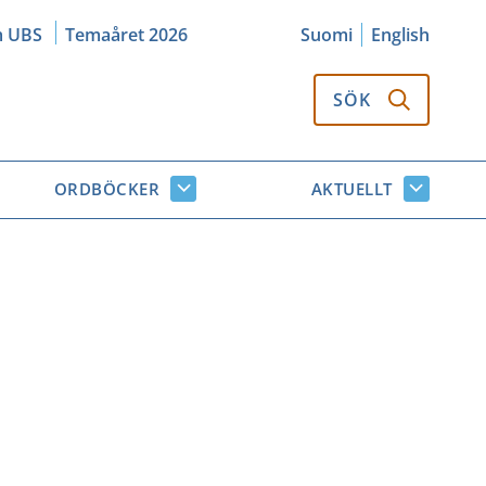
m UBS
Temaåret 2026
Suomi
English
SÖK
ORDBÖCKER
AKTUELLT
k
Ordböcker
Aktuellt
or
undersidor
undersi