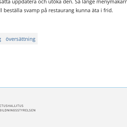
sätta uppdatera och utöka den. Så länge menymakar
l beställa svamp på restaurang kunna äta i frid.
g
översättning
ssa
ookissa