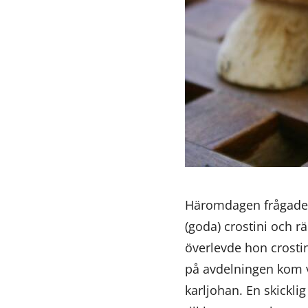
Häromdagen frågade 
(goda) crostini och rä
överlevde hon crosti
på avdelningen kom vi 
karljohan. En skickli