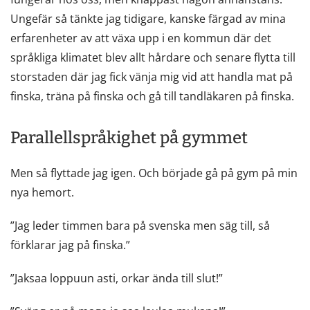
flyttar
Ungefär så tänkte jag tidigare, kanske färgad av mina
till
erfarenheter av att växa upp i en kommun där det
en
språkliga klimatet blev allt hårdare och senare flytta till
annan
storstaden där jag fick vänja mig vid att handla mat på
tjänst)
finska, träna på finska och gå till tandläkaren på finska.
Parallellspråkighet på gymmet
Men så flyttade jag igen. Och började gå på gym på min
nya hemort.
”Jag leder timmen bara på svenska men säg till, så
förklarar jag på finska.”
”Jaksaa loppuun asti, orkar ända till slut!”