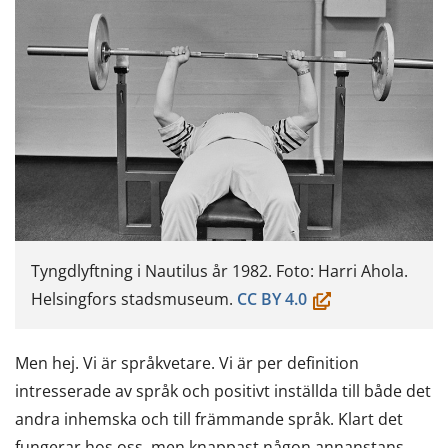
Tyngdlyftning i Nautilus år 1982. Foto: Harri Ahola.
(öppnas
Helsingfors stadsmuseum.
CC BY 4.0
i
ett
Men hej. Vi är språkvetare. Vi är per definition
nytt
intresserade av språk och positivt inställda till både det
fönster,
andra inhemska och till främmande språk. Klart det
du
fungerar hos oss, men knappast någon annanstans.