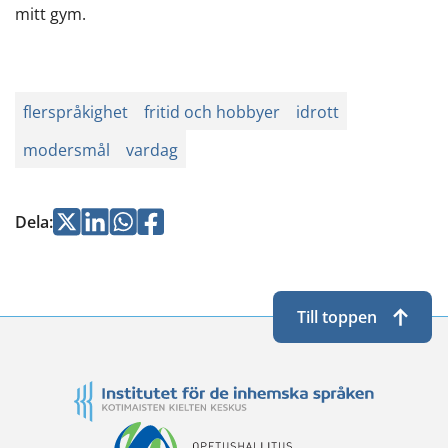
mitt gym.
flerspråkighet
fritid och hobbyer
idrott
modersmål
vardag
Jaa
Jaa
Jaa
Jaa
Dela
:
Twitterissä
LinkedInissä
WhatsApissa
Facebookissa
Till toppen