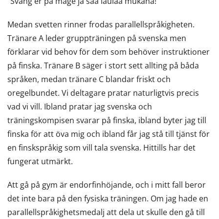
”Sväng er på mage ja saa laulaa mukana!”
Medan svetten rinner frodas parallellspråkigheten.
Tränare A leder gruppträningen på svenska men
förklarar vid behov för dem som behöver instruktioner
på finska. Tränare B säger i stort sett allting på båda
språken, medan tränare C blandar friskt och
oregelbundet. Vi deltagare pratar naturligtvis precis
vad vi vill. Ibland pratar jag svenska och
träningskompisen svarar på finska, ibland byter jag till
finska för att öva mig och ibland får jag stå till tjänst för
en finskspråkig som vill tala svenska. Hittills har det
fungerat utmärkt.
Att gå på gym är endorfinhöjande, och i mitt fall beror
det inte bara på den fysiska träningen. Om jag hade en
parallellspråkighetsmedalj att dela ut skulle den gå till