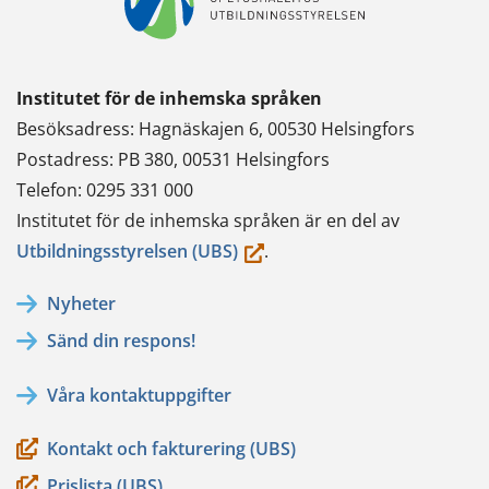
Institutet för de inhemska språken
Besöksadress: Hagnäskajen 6, 00530 Helsingfors
Postadress: PB 380, 00531 Helsingfors
Telefon: 0295 331 000
Institutet för de inhemska språken är en del av
(du
Utbildningsstyrelsen (UBS)
.
flyttar
Nyheter
till
Sänd din respons!
en
annan
Våra kontaktuppgifter
tjänst)
Kontakt och fakturering (UBS)
Prislista (UBS)